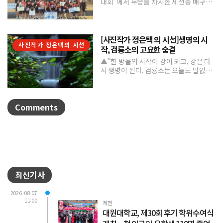
대회' 에서 우승을 차지한 제천중 배구부.
제천중학교 배구부가 지난 7월 31일부터
8월 6일까...
[사진작가 정은택 의 시선]생명의 시
사진작가 정은택의 시선
작, 검룡소의 고요한 숨결
▲"한 방울의 시작이 강이 되고, 강은 다
시 생명이 된다. 검룡소는 오늘도 말없이
흐른다."/사진 정은택강원특별자치도 태
백시 검룡소는 한강...
Comments
최신기사
2026-08-07
11:00
제천
대원대학교, 제30회 후기 학위수여식