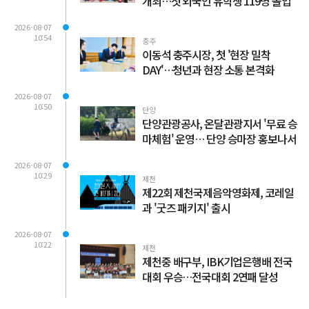
개최…첫 외국인 유학생 119명 졸업
2026-08-07
10:54
충주
이동석 충주시장, 첫 '현장 밀착
DAY'…청년과 현장 소통 본격화
2026-08-07
10:50
단양
단양관광공사, 온달관광지서 '무료 승
마체험' 운영… 단양 승마장 홍보나서
2026-08-07
10:29
제천
제22회 제천국제음악영화제, 코레일
과 '굿즈 패키지' 출시
2026-08-07
10:22
제천
제천중 배구부, IBK기업은행배 전국
대회 우승…전국대회 2연패 달성