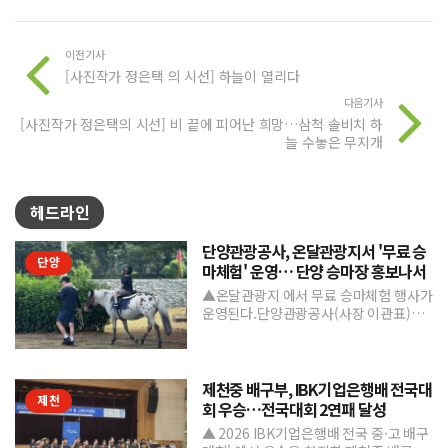
이전기사
[사진작가 정은택 의 시선] 하늘이 열리다
다음기사
[사진작가 정은택의 시선] 비 끝에 피어난 희망…삼척 솔비치 하
늘 수놓은 무지개
헤드라인
단양관광공사, 온달관광지서 '무료 승
단양
마체험' 운영… 단양 승마장 홍보나서
▲온달관광지 에서 무료 승마체험 행사가
운영된다.단양관광공사(사장 이관표)가
지역 내 주요 관광시설인 단양 승마장의
인지도를 높이고 체류형...
제천중 배구부, IBK기업은행배 전국대
제천
회 우승…전국대회 2연패 달성
▲ 2026 IBK기업은행배 전국 중·고 배구