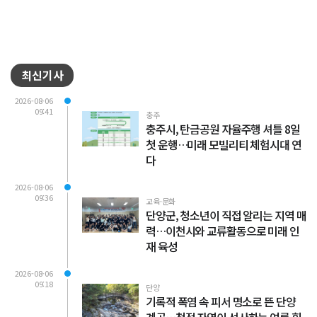
최신기사
2026-08-06
09:41
충주
충주시, 탄금공원 자율주행 셔틀 8일
첫 운행…미래 모빌리티 체험시대 연
다
2026-08-06
09:36
교육·문화
단양군, 청소년이 직접 알리는 지역 매
력…이천시와 교류활동으로 미래 인
재 육성
2026-08-06
09:18
단양
기록적 폭염 속 피서 명소로 뜬 단양