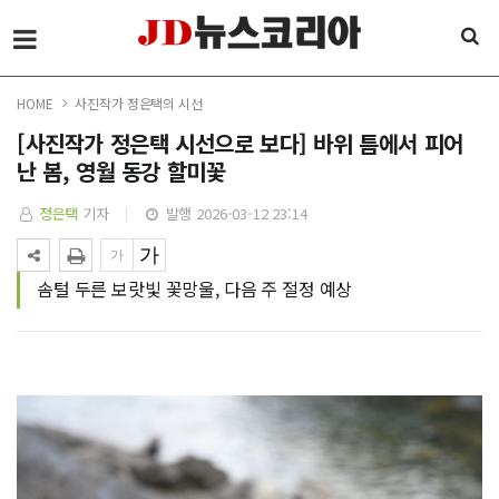
HOME
사진작가 정은택의 시선
[사진작가 정은택 시선으로 보다] 바위 틈에서 피어
난 봄, 영월 동강 할미꽃
정은택
기자
발행 2026-03-12 23:14
솜털 두른 보랏빛 꽃망울, 다음 주 절정 예상