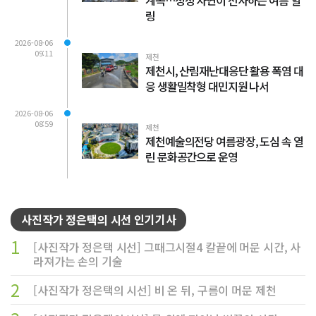
계곡…청정 자연이 선사하는 여름 힐
링
2026-08-06
09:11
제천
제천시, 산림재난대응단 활용 폭염 대
응 생활밀착형 대민지원 나서
2026-08-06
08:59
제천
제천예술의전당 여름광장, 도심 속 열
린 문화공간으로 운영
사진작가 정은택의 시선 인기기사
1
[사진작가 정은택 시선] 그때그시절4 칼끝에 머문 시간, 사
라져가는 손의 기술
2
[사진작가 정은택의 시선] 비 온 뒤, 구름이 머문 제천