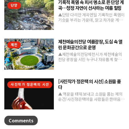
기록적 폭염 속 피서 명소로 뜬 단양 계
단양
곡…청정 자연이 선사하는 여름 힐링
▲단양 다리안 계곡연일 기록적인 폭염이
기승을 부리는 가운데, 맑고 차가운 계곡
수와 울창한 숲 그늘을 품은 단양의 청정
계곡들이 도심의 열...
제천예술의전당 여름광장, 도심 속 열
제천
린 문화공간으로 운영
▲제천예술의전당제천시가 제천예술의
전당 광장을 시민 누구나 자유롭게 찾고
머물 수 있는 '열린 문화공간'으로 본격 조
성하며 도심 속 문화거점...
[사진작가 정은택 의 시선] 소원을 품
사진작가 정은택의 시선
다
▲ 액운을 태워 보내고 소원을 품는 제의
순간/사진정은택마을 사람들은 한마음으
로 제를 지내며 풍년과 건강, 평안을 기원
한다. 제를 올린 뒤...
Comments