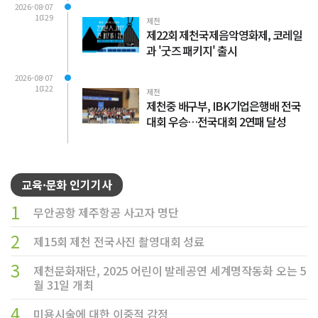
2026-08-07
10:29
제천
제22회 제천국제음악영화제, 코레일
과 '굿즈 패키지' 출시
2026-08-07
10:22
제천
제천중 배구부, IBK기업은행배 전국
대회 우승…전국대회 2연패 달성
교육·문화 인기기사
1
무안공항 제주항공 사고자 명단
2
제15회 제천 전국사진 촬영대회 성료
3
제천문화재단, 2025 어린이 발레공연 세계명작동화 오는 5
월 31일 개최
4
미용시술에 대한 이중적 감정