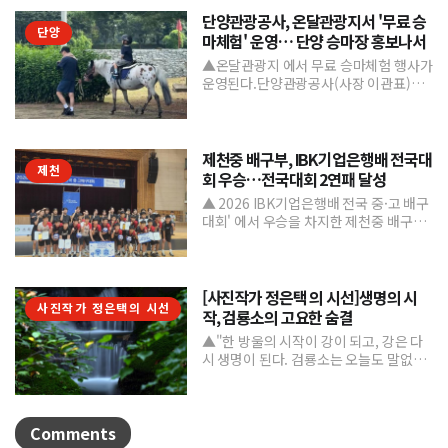
단양관광공사, 온달관광지서 '무료 승
단양
마체험' 운영… 단양 승마장 홍보나서
▲온달관광지 에서 무료 승마체험 행사가
운영된다.단양관광공사(사장 이관표)가
지역 내 주요 관광시설인 단양 승마장의
인지도를 높이고 체류형...
제천중 배구부, IBK기업은행배 전국대
제천
회 우승…전국대회 2연패 달성
▲ 2026 IBK기업은행배 전국 중·고 배구
대회' 에서 우승을 차지한 제천중 배구부.
제천중학교 배구부가 지난 7월 31일부터
8월 6일까...
[사진작가 정은택 의 시선]생명의 시
사진작가 정은택의 시선
작, 검룡소의 고요한 숨결
▲"한 방울의 시작이 강이 되고, 강은 다
시 생명이 된다. 검룡소는 오늘도 말없이
흐른다."/사진 정은택강원특별자치도 태
백시 검룡소는 한강...
Comments