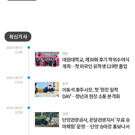
최신기사
2026-08-07
11:00
제천
대원대학교, 제30회 후기 학위수여식
개최…첫 외국인 유학생 119명 졸업
2026-08-07
10:54
충주
이동석 충주시장, 첫 '현장 밀착
DAY'…청년과 현장 소통 본격화
2026-08-07
10:50
단양
단양관광공사, 온달관광지서 '무료 승
마체험' 운영… 단양 승마장 홍보나서