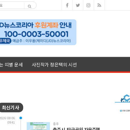
여는 띠별 운세
사진작가 정은택의 시선
최신기사
2026-08-06
09:41
충주
충주시, 탄금공원 자율주행