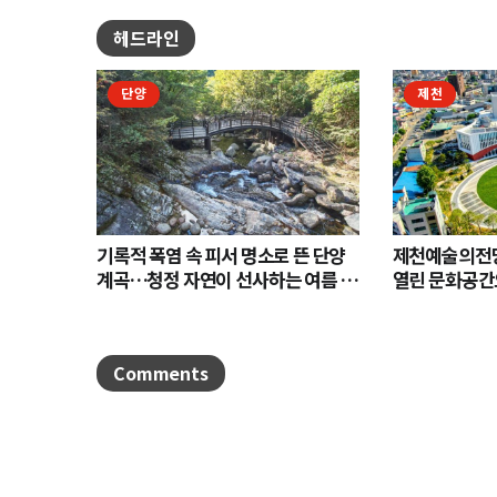
헤드라인
단양
제천
기록적 폭염 속 피서 명소로 뜬 단양
제천예술의전당
계곡…청정 자연이 선사하는 여름 힐
열린 문화공간
링
Comments