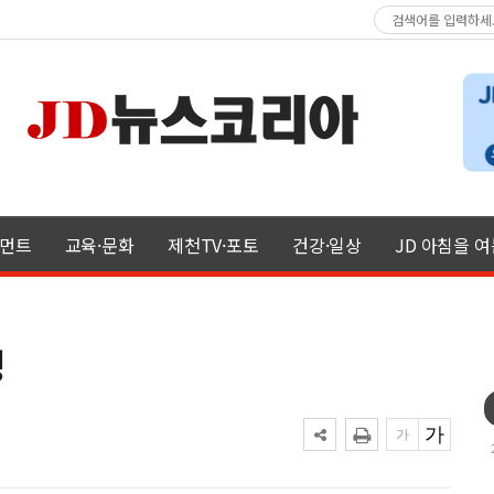
먼트
교육·문화
제천TV·포토
건강·일상
JD 아침을 
정