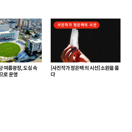
사진작가 정은택의 시선
 여름광장, 도심 속
[사진작가 정은택 의 시선] 소원을 품
으로 운영
다