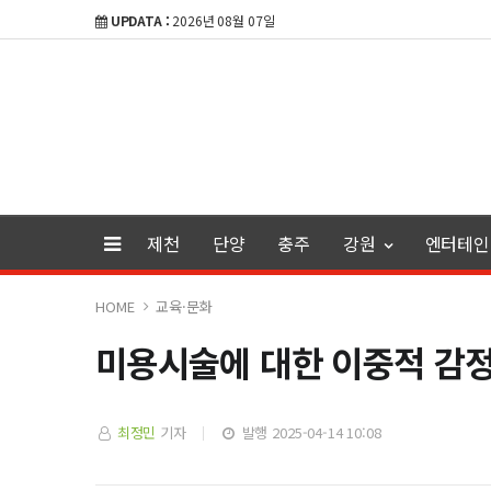
UPDATA :
2026년 08월 07일
제천
단양
충주
강원
엔터테인
HOME
교육·문화
미용시술에 대한 이중적 감
최정민
기자
발행 2025-04-14 10:08