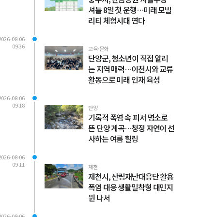
셔틀 8일 첫 운행…미래 모빌
리티 체험시대 연다
2026-08-06
09:36
교육·문화
단양군, 청소년이 직접 알리
는 지역 매력…이천시와 교류
활동으로 미래 인재 육성
2026-08-06
09:18
단양
기록적 폭염 속 피서 명소로
뜬 단양 계곡…청정 자연이 선
사하는 여름 힐링
2026-08-06
09:11
제천
제천시, 산림재난대응단 활용
폭염 대응 생활밀착형 대민지
원 나서
2026-08-06