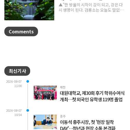
▲"한 방울의 시작이 강이 되고, 강은 다
시 생명이 된다. 검룡소는 오늘도 말없이
흐른다."/사진 정은택강원특별자치도 태
백시 검룡소는 한강...
Comments
최신기사
2026-08-07
11:00
제천
대원대학교, 제30회 후기 학위수여식
개최…첫 외국인 유학생 119명 졸업
2026-08-07
10:54
충주
이동석 충주시장, 첫 '현장 밀착
DAY'…청년과 현장 소통 본격화