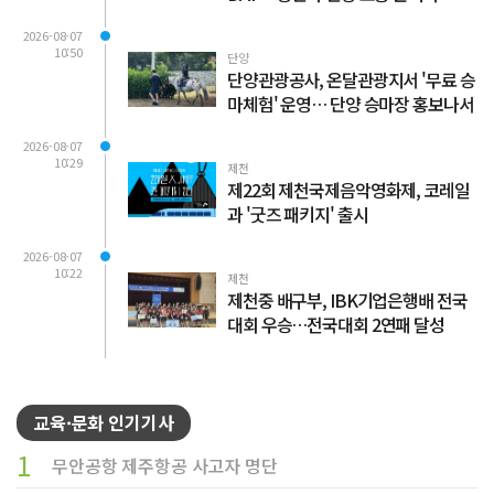
2026-08-07
10:50
단양
단양관광공사, 온달관광지서 '무료 승
마체험' 운영… 단양 승마장 홍보나서
2026-08-07
10:29
제천
제22회 제천국제음악영화제, 코레일
과 '굿즈 패키지' 출시
2026-08-07
10:22
제천
제천중 배구부, IBK기업은행배 전국
대회 우승…전국대회 2연패 달성
교육·문화 인기기사
1
무안공항 제주항공 사고자 명단