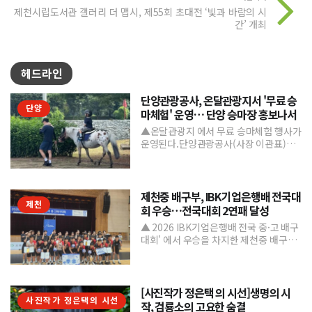
제천시립도서관 갤러리 더 맵시, 제55회 초대전 ‘빛과 바람의 시
간’ 개최
헤드라인
단양관광공사, 온달관광지서 '무료 승
단양
마체험' 운영… 단양 승마장 홍보나서
▲온달관광지 에서 무료 승마체험 행사가
운영된다.단양관광공사(사장 이관표)가
지역 내 주요 관광시설인 단양 승마장의
인지도를 높이고 체류형...
제천중 배구부, IBK기업은행배 전국대
제천
회 우승…전국대회 2연패 달성
▲ 2026 IBK기업은행배 전국 중·고 배구
대회' 에서 우승을 차지한 제천중 배구부.
제천중학교 배구부가 지난 7월 31일부터
8월 6일까...
[사진작가 정은택 의 시선]생명의 시
사진작가 정은택의 시선
작, 검룡소의 고요한 숨결