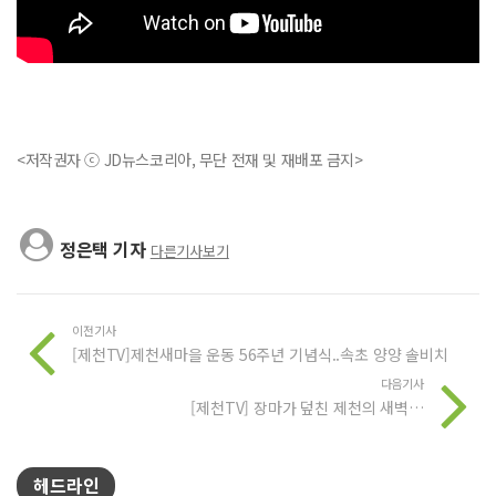
<저작권자 ⓒ JD뉴스코리아, 무단 전재 및 재배포 금지>
정은택 기자
다른기사보기
이전기사
[제천TV]제천새마을 운동 56주년 기념식..속초 양양 솔비치
다음기사
[제천TV] 장마가 덮친 제천의 새벽…
헤드라인