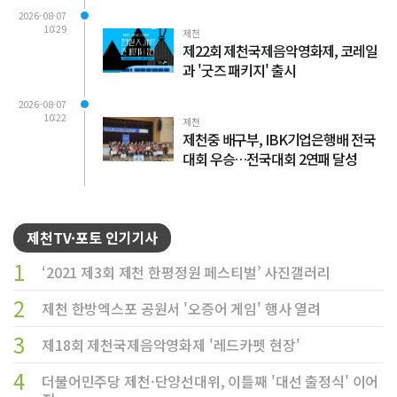
2026-08-07
10:29
제천
제22회 제천국제음악영화제, 코레일
과 '굿즈 패키지' 출시
2026-08-07
10:22
제천
제천중 배구부, IBK기업은행배 전국
대회 우승…전국대회 2연패 달성
제천TV·포토 인기기사
1
‘2021 제3회 제천 한평정원 페스티벌’ 사진갤러리
2
제천 한방엑스포 공원서 '오증어 게임' 행사 열려
3
제18회 제천국제음악영화제 '레드카펫 현장'
4
더불어민주당 제천·단양선대위, 이틀째 '대선 출정식' 이어