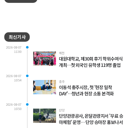
최신기사
2026-08-07
11:00
제천
대원대학교, 제30회 후기 학위수여식
개최…첫 외국인 유학생 119명 졸업
2026-08-07
10:54
충주
이동석 충주시장, 첫 '현장 밀착
DAY'…청년과 현장 소통 본격화
2026-08-07
10:50
단양
단양관광공사, 온달관광지서 '무료 승
마체험' 운영… 단양 승마장 홍보나서