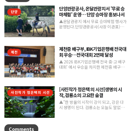
단양관광공사, 온달관광지서 '무료 승
단양
마체험' 운영… 단양 승마장 홍보나서
▲온달관광지 에서 무료 승마체험 행사가
운영된다.단양관광공사(사장 이관표)가
지역 내 주요 관광시설인 단양 승마장의
인지도를 높이고 체류형...
제천중 배구부, IBK기업은행배 전국대
제천
회 우승…전국대회 2연패 달성
▲ 2026 IBK기업은행배 전국 중·고 배구
대회' 에서 우승을 차지한 제천중 배구부.
제천중학교 배구부가 지난 7월 31일부터
8월 6일까...
[사진작가 정은택 의 시선]생명의 시
사진작가 정은택의 시선
작, 검룡소의 고요한 숨결
▲"한 방울의 시작이 강이 되고, 강은 다
시 생명이 된다. 검룡소는 오늘도 말없이
흐른다."/사진 정은택강원특별자치도 태
백시 검룡소는 한강...
Comments