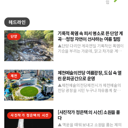
입
헤드라인
기록적 폭염 속 피서 명소로 뜬 단양 계
단양
곡…청정 자연이 선사하는 여름 힐링
▲단양 다리안 계곡연일 기록적인 폭염이
기승을 부리는 가운데, 맑고 차가운 계곡
수와 울창한 숲 그늘을 품은 단양의 청정
계곡들이 도심의 열...
제천예술의전당 여름광장, 도심 속 열
제천
린 문화공간으로 운영
▲제천예술의전당제천시가 제천예술의
전당 광장을 시민 누구나 자유롭게 찾고
머물 수 있는 '열린 문화공간'으로 본격 조
성하며 도심 속 문화거점...
[사진작가 정은택 의 시선] 소원을 품
사진작가 정은택의 시선
다
▲ 액운을 태워 보내고 소원을 품는 제의