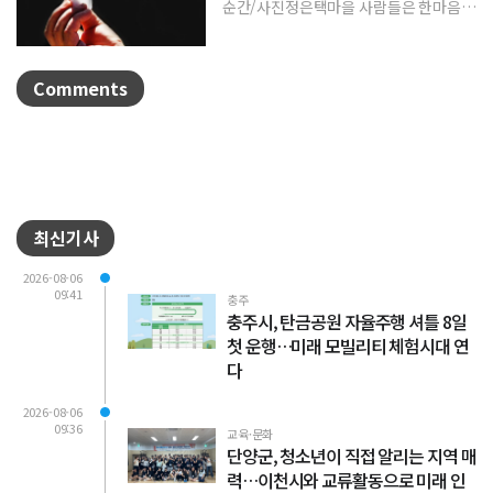
순간/사진정은택마을 사람들은 한마음으
로 제를 지내며 풍년과 건강, 평안을 기원
한다. 제를 올린 뒤...
Comments
최신기사
2026-08-06
09:41
충주
충주시, 탄금공원 자율주행 셔틀 8일
첫 운행…미래 모빌리티 체험시대 연
다
2026-08-06
09:36
교육·문화
단양군, 청소년이 직접 알리는 지역 매
력…이천시와 교류활동으로 미래 인