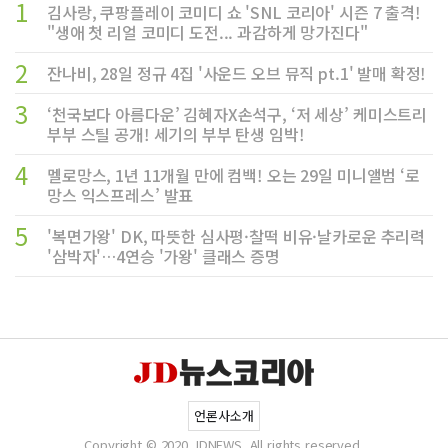
1
김사랑, 쿠팡플레이 코미디 쇼 'SNL 코리아' 시즌 7 출격!
"생애 첫 리얼 코미디 도전... 과감하게 망가진다"
2
잔나비, 28일 정규 4집 '사운드 오브 뮤직 pt.1' 발매 확정!
3
‘천국보다 아름다운’ 김혜자X손석구, ‘저 세상’ 케미스트리
부부 스틸 공개! 세기의 부부 탄생 임박!
4
멜로망스, 1년 11개월 만에 컴백! 오는 29일 미니앨범 ‘로
망스 익스프레스’ 발표
5
'복면가왕' DK, 따뜻한 심사평·찰떡 비유·날카로운 추리력
'삼박자'…4연승 '가왕' 클래스 증명
언론사소개
Copyright © 2020 JDNEWS. All rights reserved.