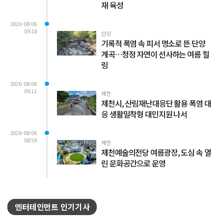
재 육성
2026-08-06
09:18
단양
기록적 폭염 속 피서 명소로 뜬 단양
계곡…청정 자연이 선사하는 여름 힐
링
2026-08-06
09:11
제천
제천시, 산림재난대응단 활용 폭염 대
응 생활밀착형 대민지원 나서
2026-08-06
08:59
제천
제천예술의전당 여름광장, 도심 속 열
린 문화공간으로 운영
엔터테인먼트 인기기사