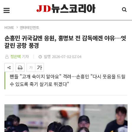
HOME
엔터테인먼트
손흥민 귀국길엔 응원, 홍명보 전 감독에겐 야유…엇
갈린 공항 풍경
정은택
기자
발행 2026-07-02 02:04
팬들 "고개 숙이지 말아요" 격려…손흥민 "다시 웃음을 드릴
수 있도록 죽기 살기로 뛰겠다"