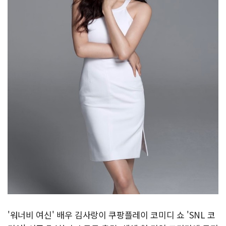
'워너비 여신' 배우 김사랑이 쿠팡플레이 코미디 쇼 'SNL 코