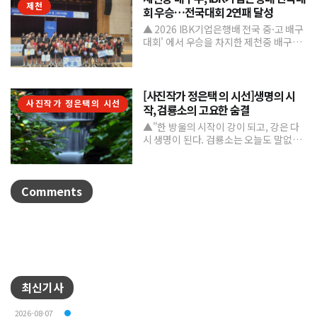
제천
회 우승…전국대회 2연패 달성
▲ 2026 IBK기업은행배 전국 중·고 배구
대회' 에서 우승을 차지한 제천중 배구부.
제천중학교 배구부가 지난 7월 31일부터
8월 6일까...
[사진작가 정은택 의 시선]생명의 시
사진작가 정은택의 시선
작, 검룡소의 고요한 숨결
▲"한 방울의 시작이 강이 되고, 강은 다
시 생명이 된다. 검룡소는 오늘도 말없이
흐른다."/사진 정은택강원특별자치도 태
백시 검룡소는 한강...
Comments
최신기사
2026-08-07