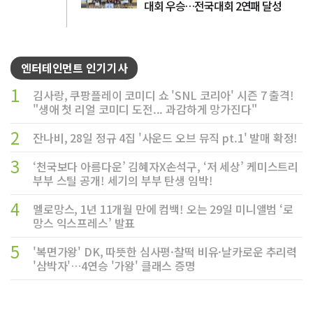
대회 우승…전국대회 2연패 달성
엔터테인먼트 인기기사
1
김사랑, 쿠팡플레이 코미디 쇼 'SNL 코리아' 시즌 7 출격!
"생애 첫 리얼 코미디 도전... 과감하게 망가진다"
2
잔나비, 28일 정규 4집 '사운드 오브 뮤직 pt.1' 발매 확정!
3
‘천국보다 아름다운’ 김혜자X손석구, ‘저 세상’ 케미스트리
부부 스틸 공개! 세기의 부부 탄생 임박!
4
멜로망스, 1년 11개월 만에 컴백! 오는 29일 미니앨범 ‘로
망스 익스프레스’ 발표
5
'복면가왕' DK, 따뜻한 심사평·찰떡 비유·날카로운 추리력
'삼박자'…4연승 '가왕' 클래스 증명