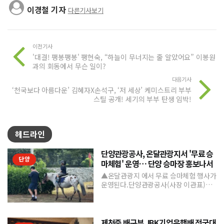
이경철 기자
다른기사보기
이전기사
'대결! 팽봉팽봉' 팽현숙, “하늘이 무너지는 줄 알았어요” 이봉원
과의 회동에서 무슨 일이?
다음기사
‘천국보다 아름다운’ 김혜자X손석구, ‘저 세상’ 케미스트리 부부
스틸 공개! 세기의 부부 탄생 임박!
헤드라인
단양관광공사, 온달관광지서 '무료 승
단양
마체험' 운영… 단양 승마장 홍보나서
▲온달관광지 에서 무료 승마체험 행사가
운영된다.단양관광공사(사장 이관표)가
지역 내 주요 관광시설인 단양 승마장의
인지도를 높이고 체류형...
제천중 배구부, IBK기업은행배 전국대