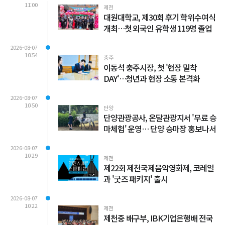
11:00
제천
대원대학교, 제30회 후기 학위수여식
개최…첫 외국인 유학생 119명 졸업
2026-08-07
10:54
충주
이동석 충주시장, 첫 '현장 밀착
DAY'…청년과 현장 소통 본격화
2026-08-07
10:50
단양
단양관광공사, 온달관광지서 '무료 승
마체험' 운영… 단양 승마장 홍보나서
2026-08-07
10:29
제천
제22회 제천국제음악영화제, 코레일
과 '굿즈 패키지' 출시
2026-08-07
10:22
제천
제천중 배구부, IBK기업은행배 전국