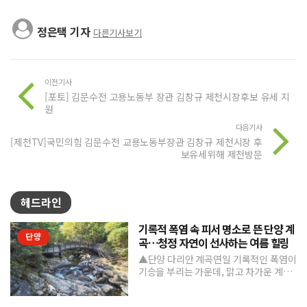
정은택 기자
다른기사보기
이전기사
[포토] 김문수전 고용노동부 장관 김창규 제천시장후보 유세 지
원
다음기사
[제천TV]국민의힘 김문수전 교용노동부장관 김창규 제천시장 후
보유세위해 제천방문
헤드라인
기록적 폭염 속 피서 명소로 뜬 단양 계
단양
곡…청정 자연이 선사하는 여름 힐링
▲단양 다리안 계곡연일 기록적인 폭염이
기승을 부리는 가운데, 맑고 차가운 계곡
수와 울창한 숲 그늘을 품은 단양의 청정
계곡들이 도심의 열...