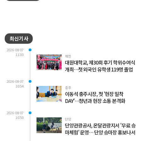
최신기사
2026-08-07
11:00
제천
대원대학교, 제30회 후기 학위수여식
개최…첫 외국인 유학생 119명 졸업
2026-08-07
10:54
충주
이동석 충주시장, 첫 '현장 밀착
DAY'…청년과 현장 소통 본격화
2026-08-07
10:50
단양
단양관광공사, 온달관광지서 '무료 승
마체험' 운영… 단양 승마장 홍보나서