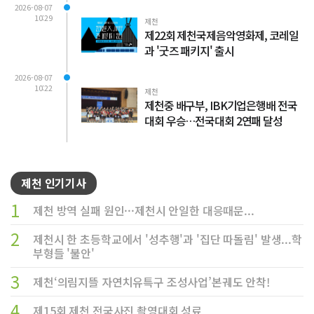
2026-08-07
10:29
제천
제22회 제천국제음악영화제, 코레일
과 '굿즈 패키지' 출시
2026-08-07
10:22
제천
제천중 배구부, IBK기업은행배 전국
대회 우승…전국대회 2연패 달성
제천 인기기사
1
제천 방역 실패 원인···제천시 안일한 대응때문...
2
제천시 한 초등학교에서 '성추행'과 '집단 따돌림' 발생...학
부형들 '불안'
3
제천‘의림지뜰 자연치유특구 조성사업’본궤도 안착!
4
제15회 제천 전국사진 촬영대회 성료