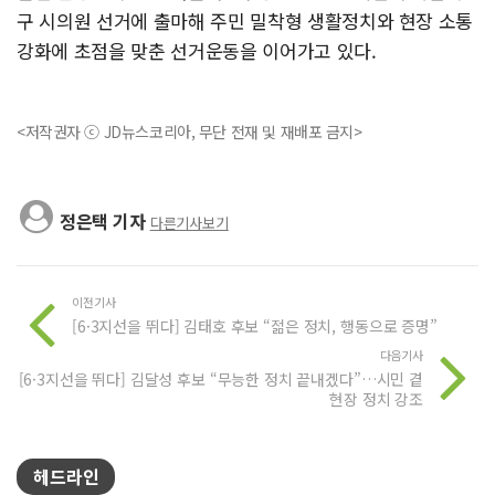
구 시의원 선거에 출마해 주민 밀착형 생활정치와 현장 소통
강화에 초점을 맞춘 선거운동을 이어가고 있다.
<저작권자 ⓒ JD뉴스코리아, 무단 전재 및 재배포 금지>
정은택 기자
다른기사보기
이전기사
[6·3지선을 뛰다] 김태호 후보 “젊은 정치, 행동으로 증명”
다음기사
[6·3지선을 뛰다] 김달성 후보 “무능한 정치 끝내겠다”…시민 곁
현장 정치 강조
헤드라인