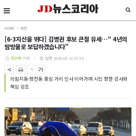
HOME
제천
[6·3지선을 뛰다] 김병권 후보 큰절 유세…“ 4년의
땀방울로 보답하겠습니다”
정은택
기자
발행 2026-05-21 07:53
의림지동·청전동 중심 거리 인사 이어가며 시민 향한 감사와
책임 강조