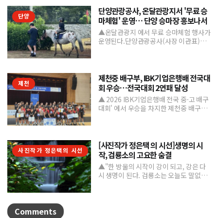
단양관광공사, 온달관광지서 '무료 승
단양
마체험' 운영… 단양 승마장 홍보나서
▲온달관광지 에서 무료 승마체험 행사가
운영된다.단양관광공사(사장 이관표)가
지역 내 주요 관광시설인 단양 승마장의
인지도를 높이고 체류형...
제천중 배구부, IBK기업은행배 전국대
제천
회 우승…전국대회 2연패 달성
▲ 2026 IBK기업은행배 전국 중·고 배구
대회' 에서 우승을 차지한 제천중 배구부.
제천중학교 배구부가 지난 7월 31일부터
8월 6일까...
[사진작가 정은택 의 시선]생명의 시
사진작가 정은택의 시선
작, 검룡소의 고요한 숨결
▲"한 방울의 시작이 강이 되고, 강은 다
시 생명이 된다. 검룡소는 오늘도 말없이
흐른다."/사진 정은택강원특별자치도 태
백시 검룡소는 한강...
Comments