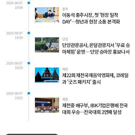
2026-08-07
10:54
충주
이동석 충주시장, 첫 '현장 밀착
DAY'…청년과 현장 소통 본격화
2026-08-07
10:50
단양
단양관광공사, 온달관광지서 '무료 승
마체험' 운영… 단양 승마장 홍보나서
2026-08-07
10:29
제천
제22회 제천국제음악영화제, 코레일
과 '굿즈 패키지' 출시
2026-08-07
10:22
제천
제천중 배구부, IBK기업은행배 전국
대회 우승…전국대회 2연패 달성