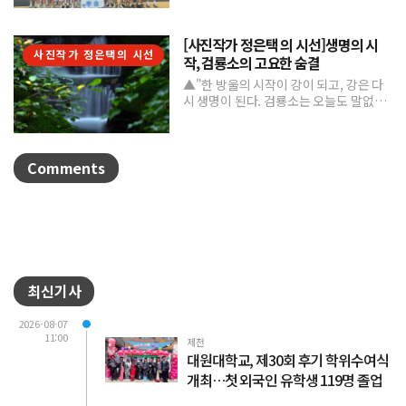
8월 6일까...
[사진작가 정은택 의 시선]생명의 시
사진작가 정은택의 시선
작, 검룡소의 고요한 숨결
▲"한 방울의 시작이 강이 되고, 강은 다
시 생명이 된다. 검룡소는 오늘도 말없이
흐른다."/사진 정은택강원특별자치도 태
백시 검룡소는 한강...
Comments
최신기사
2026-08-07
11:00
제천
대원대학교, 제30회 후기 학위수여식
개최…첫 외국인 유학생 119명 졸업