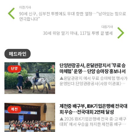
이전기사
90세 신구, 심부전 투병에도 무대 향한 열정…“남아있는 힘으로
연극합니다”
다음기사
30세 위암 말기 아내, 117일 투병 끝 별세
헤드라인
단양관광공사, 온달관광지서 '무료 승
단양
마체험' 운영… 단양 승마장 홍보나서
▲온달관광지 에서 무료 승마체험 행사가
운영된다.단양관광공사(사장 이관표)가
지역 내 주요 관광시설인 단양 승마장의
인지도를 높이고 체류형...
제천중 배구부, IBK기업은행배 전국대
제천
회 우승…전국대회 2연패 달성
▲ 2026 IBK기업은행배 전국 중·고 배구
대회' 에서 우승을 차지한 제천중 배구부.
제천중학교 배구부가 지난 7월 31일부터