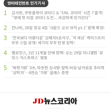
엔터테인먼트 인기기사
1
김사랑, 쿠팡플레이 코미디 쇼 'SNL 코리아' 시즌 7 출격!
"생애 첫 리얼 코미디 도전... 과감하게 망가진다"
2
잔나비, 28일 정규 4집 '사운드 오브 뮤직 pt.1' 발매 확정!
3
‘천국보다 아름다운’ 김혜자X손석구, ‘저 세상’ 케미스트리
부부 스틸 공개! 세기의 부부 탄생 임박!
4
멜로망스, 1년 11개월 만에 컴백! 오는 29일 미니앨범 ‘로
망스 익스프레스’ 발표
5
'복면가왕' DK, 따뜻한 심사평·찰떡 비유·날카로운 추리력
'삼박자'…4연승 '가왕' 클래스 증명