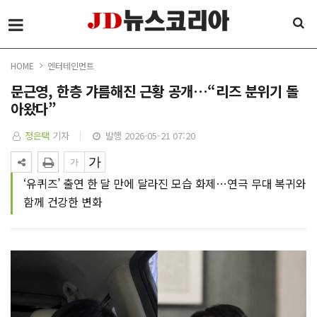
HOME
엔터테인먼트
문근영, 한층 갸름해진 근황 공개…“리즈 분위기 돌
아왔다”
정은택
기자
발행 2026-05-21 07:20
‘유퀴즈’ 출연 한 달 만에 달라진 모습 화제…연극 무대 복귀와
함께 건강한 변화