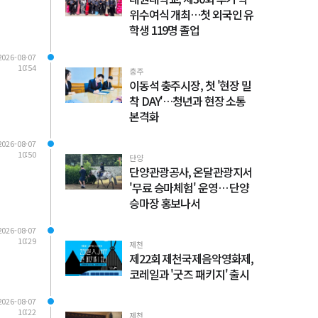
위수여식 개최…첫 외국인 유
학생 119명 졸업
2026-08-07
10:54
충주
이동석 충주시장, 첫 '현장 밀
착 DAY'…청년과 현장 소통
본격화
2026-08-07
10:50
단양
단양관광공사, 온달관광지서
'무료 승마체험' 운영… 단양
승마장 홍보나서
2026-08-07
10:29
제천
제22회 제천국제음악영화제,
코레일과 '굿즈 패키지' 출시
2026-08-07
10:22
제천