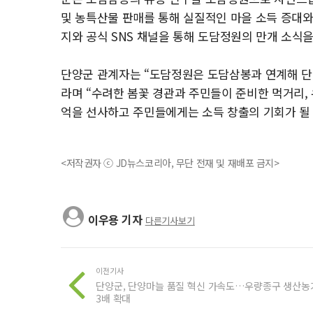
및 농특산물 판매를 통해 실질적인 마을 소득 증대와
지와 공식 SNS 채널을 통해 도담정원의 만개 소식
단양군 관계자는 “도담정원은 도담삼봉과 연계해 단
라며 “수려한 봄꽃 경관과 주민들이 준비한 먹거리,
억을 선사하고 주민들에게는 소득 창출의 기회가 될 
<저작권자 ⓒ JD뉴스코리아, 무단 전재 및 재배포 금지>
이우용 기자
다른기사보기
이전기사
단양군, 단양마늘 품질 혁신 가속도…우량종구 생산농
3배 확대