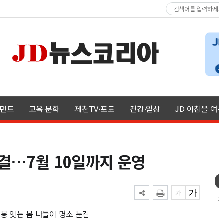
먼트
교육·문화
제천TV·포토
건강·일상
JD 아침을 
물결…7월 10일까지 운영
봉 잇는 봄 나들이 명소 눈길