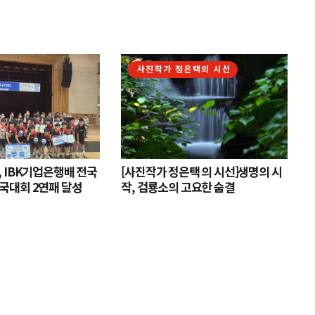
사진작가 정은택의 시선
 IBK기업은행배 전국
[사진작가 정은택 의 시선]생명의 시
국대회 2연패 달성
작, 검룡소의 고요한 숨결