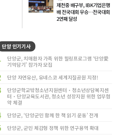
제천중 배구부, IBK기업은행
배 전국대회 우승…전국대회
2연패 달성
단양 인기기사
1
단양군, 치매환자 가족 위한 힐링프로그램 ‘단양愛
기억담기’ 참가자 모집
2
단양 자연유산, 유네스코 세계지질공원 지정!
3
단양군학교밖청소년지원센터‧청소년상담복지센
터‧단양교육도서관, 청소년 성장지원 위한 업무협
약 체결
4
단양군, ‘단양군민 함께 한 책 읽기 운동’ 전개
5
단양군, 군민 체감형 정책 위한 연구용역 확대