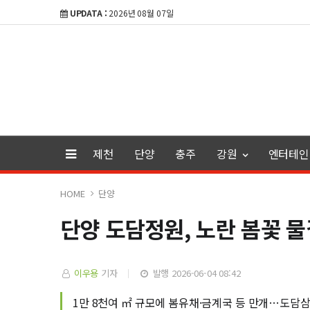
UPDATA :
2026년 08월 07일
제천
단양
충주
강원
엔터테인
HOME
단양
단양 도담정원, 노란 봄꽃 
이우용
기자
발행 2026-06-04 08:42
1만 8천여 ㎡ 규모에 봄유채·금계국 등 만개…도담삼