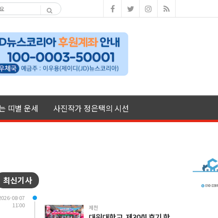
여는 띠별 운세
사진작가 정은택의 시선
최신기사
2026-08-07
11:00
제천
대원대학교, 제30회 후기 학