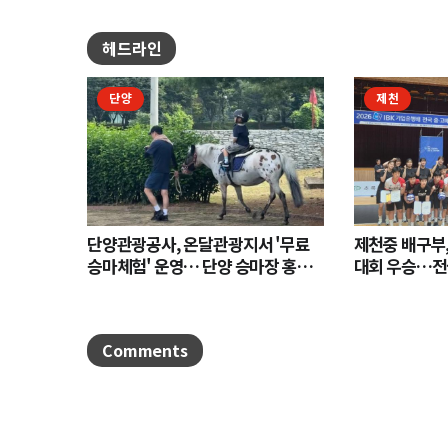
헤드라인
단양
제천
단양관광공사, 온달관광지서 '무료
제천중 배구부,
승마체험' 운영… 단양 승마장 홍보
대회 우승…전
나서
Comments