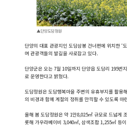
▲단양도담정원
단양의 대표 관광지인 도담삼봉 건너편에 위치한 ‘도
며 관광객들의 발길을 사로잡고 있다.
단양군은 오는 7월 10일까지 단양읍 도담리 195번
로 운영한다고 밝혔다.
도담정원은 도담행복마을 주변의 유휴부지를 활용해 
의 비경과 함께 계절의 정취를 만끽할 수 있도록 마
올해 봄 도담정원은 약 1만8,025㎡ 규모로 드넓게 조
롯해 가우라베이비 3,040㎡, 삼색조팝 1,255㎡ 