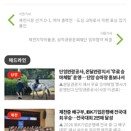
이전기사
제천시장 선거 D-1, 여야 총력전…도심 교차로서 막판 표심 잡기
올인
다음기사
제천지적박물관, 삼척관광문화재단 업무협약 체결
헤드라인
단양관광공사, 온달관광지서 '무료 승
단양
마체험' 운영… 단양 승마장 홍보나서
▲온달관광지 에서 무료 승마체험 행사가
운영된다.단양관광공사(사장 이관표)가
지역 내 주요 관광시설인 단양 승마장의
인지도를 높이고 체류형...
제천중 배구부, IBK기업은행배 전국대
제천
회 우승…전국대회 2연패 달성
▲ 2026 IBK기업은행배 전국 중·고 배구
대회' 에서 우승을 차지한 제천중 배구부.