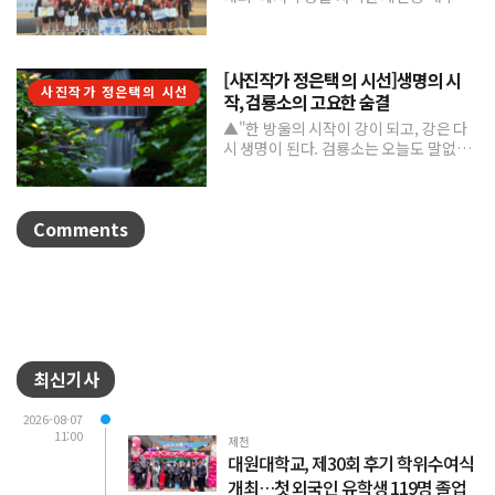
제천중학교 배구부가 지난 7월 31일부터
8월 6일까...
[사진작가 정은택 의 시선]생명의 시
사진작가 정은택의 시선
작, 검룡소의 고요한 숨결
▲"한 방울의 시작이 강이 되고, 강은 다
시 생명이 된다. 검룡소는 오늘도 말없이
흐른다."/사진 정은택강원특별자치도 태
백시 검룡소는 한강...
Comments
최신기사
2026-08-07
11:00
제천
대원대학교, 제30회 후기 학위수여식
개최…첫 외국인 유학생 119명 졸업