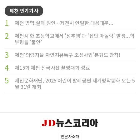
제천 인기기사
1
제천 방역 실패 원인···제천시 안일한 대응때문...
2
제천시 한 초등학교에서 '성추행'과 '집단 따돌림' 발생...학
부형들 '불안'
3
제천‘의림지뜰 자연치유특구 조성사업’본궤도 안착!
4
제15회 제천 전국사진 촬영대회 성료
5
제천문화재단, 2025 어린이 발레공연 세계명작동화 오는 5
월 31일 개최
언론사소개