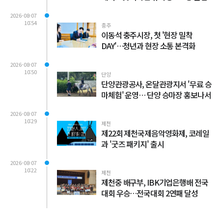
2026-08-07
10:54
충주
이동석 충주시장, 첫 '현장 밀착
DAY'…청년과 현장 소통 본격화
2026-08-07
10:50
단양
단양관광공사, 온달관광지서 '무료 승
마체험' 운영… 단양 승마장 홍보나서
2026-08-07
10:29
제천
제22회 제천국제음악영화제, 코레일
과 '굿즈 패키지' 출시
2026-08-07
10:22
제천
제천중 배구부, IBK기업은행배 전국
대회 우승…전국대회 2연패 달성