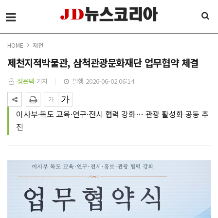
HOME
제천
제천지적박물관, 삼척관광문화재단 업무협약 체결
정은택
기자
발행 2026-06-02 06:14
이사부·독도 교육·연구·전시 협력 강화… 관광 활성화 공동 추
진