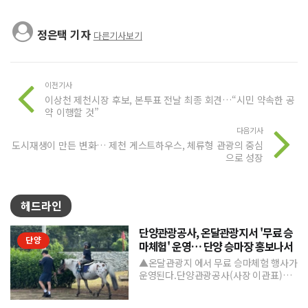
정은택 기자
다른기사보기
이전기사
이상천 제천시장 후보, 본투표 전날 최종 회견…“시민 약속한 공
약 이행할 것”
다음기사
도시재생이 만든 변화… 제천 게스트하우스, 체류형 관광의 중심
으로 성장
헤드라인
단양관광공사, 온달관광지서 '무료 승
단양
마체험' 운영… 단양 승마장 홍보나서
▲온달관광지 에서 무료 승마체험 행사가
운영된다.단양관광공사(사장 이관표)가
지역 내 주요 관광시설인 단양 승마장의
인지도를 높이고 체류형...