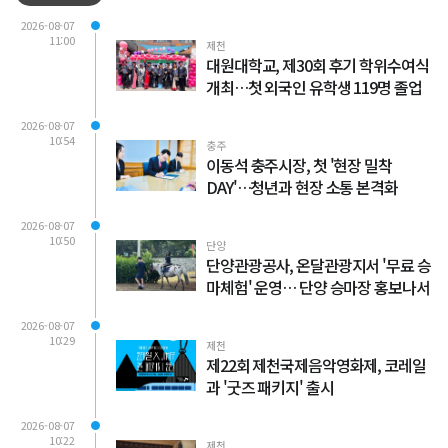
2026-08-07
11:00
제천
대원대학교, 제30회 후기 학위수여식
개최…첫 외국인 유학생 119명 졸업
2026-08-07
10:54
충주
이동석 충주시장, 첫 '현장 밀착
DAY'…청년과 현장 소통 본격화
2026-08-07
10:50
단양
단양관광공사, 온달관광지서 '무료 승
마체험' 운영… 단양 승마장 홍보나서
2026-08-07
10:29
제천
제22회 제천국제음악영화제, 코레일
과 '굿즈 패키지' 출시
2026-08-07
10:22
제천