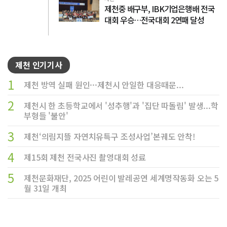
제천중 배구부, IBK기업은행배 전국
대회 우승…전국대회 2연패 달성
제천 인기기사
1
제천 방역 실패 원인···제천시 안일한 대응때문...
2
제천시 한 초등학교에서 '성추행'과 '집단 따돌림' 발생...학
부형들 '불안'
3
제천‘의림지뜰 자연치유특구 조성사업’본궤도 안착!
4
제15회 제천 전국사진 촬영대회 성료
5
제천문화재단, 2025 어린이 발레공연 세계명작동화 오는 5
월 31일 개최