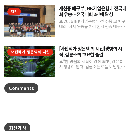
제천중 배구부, IBK기업은행배 전국대
제천
회 우승…전국대회 2연패 달성
▲ 2026 IBK기업은행배 전국 중·고 배구
대회' 에서 우승을 차지한 제천중 배구부.
제천중학교 배구부가 지난 7월 31일부터
8월 6일까...
[사진작가 정은택 의 시선]생명의 시
사진작가 정은택의 시선
작, 검룡소의 고요한 숨결
▲"한 방울의 시작이 강이 되고, 강은 다
시 생명이 된다. 검룡소는 오늘도 말없이
흐른다."/사진 정은택강원특별자치도 태
백시 검룡소는 한강...
Comments
최신기사