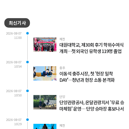
최신기사
2026-08-07
11:00
제천
대원대학교, 제30회 후기 학위수여식
개최…첫 외국인 유학생 119명 졸업
2026-08-07
10:54
충주
이동석 충주시장, 첫 '현장 밀착
DAY'…청년과 현장 소통 본격화
2026-08-07
10:50
단양
단양관광공사, 온달관광지서 '무료 승
마체험' 운영… 단양 승마장 홍보나서
2026-08-07
10:29
제천