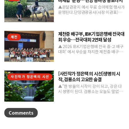
▲온달관광지 에서 무료 승마체험 행사가
운영된다.단양관광공사(사장 이관표)가
지역 내 주요 관광시설인 단양 승마장의
인지도를 높이고 체류형...
제천중 배구부, IBK기업은행배 전국대
제천
회 우승…전국대회 2연패 달성
▲ 2026 IBK기업은행배 전국 중·고 배구
대회' 에서 우승을 차지한 제천중 배구부.
제천중학교 배구부가 지난 7월 31일부터
8월 6일까...
[사진작가 정은택 의 시선]생명의 시
사진작가 정은택의 시선
작, 검룡소의 고요한 숨결
▲"한 방울의 시작이 강이 되고, 강은 다
시 생명이 된다. 검룡소는 오늘도 말없이
흐른다."/사진 정은택강원특별자치도 태
백시 검룡소는 한강...
Comments