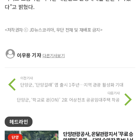
다”고 밝혔다.
<저작권자 ⓒ JD뉴스코리아, 무단 전재 및 재배포 금지>
이우용 기자
다른기사보기
이전기사
단양군, ‘단양갈래’ 앱 출시 1주년…지역 관광 활성화 기대
다음기사
단양군, ‘학교로 온(ON)’ 2호 어상천초 공공임대주택 착공
헤드라인
단양관광공사, 온달관광지서 '무료 승
단양
마체험' 운영… 단양 승마장 홍보나서