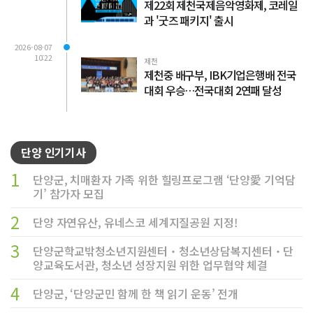
제22회 제천국제음악영화제, 코레일
과 '굿즈 패키지' 출시
2026-08-07
10:22
제천
제천중 배구부, IBK기업은행배 전국
대회 우승…전국대회 2연패 달성
단양 인기기사
1
단양군, 치매환자 가족 위한 힐링프로그램 ‘단양愛 기억담
기’ 참가자 모집
2
단양 자연유산, 유네스코 세계지질공원 지정!
3
단양군학교밖청소년지원센터‧청소년상담복지센터‧단
양교육도서관, 청소년 성장지원 위한 업무협약 체결
4
단양군, ‘단양군민 함께 한 책 읽기 운동’ 전개