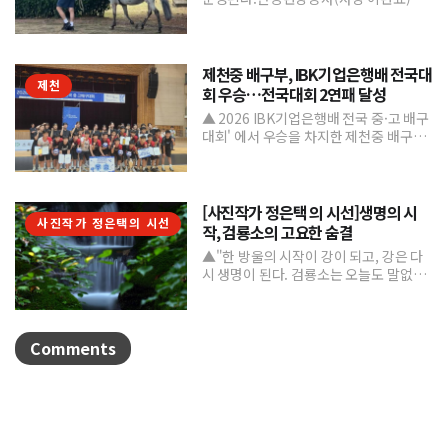
지역 내 주요 관광시설인 단양 승마장의
인지도를 높이고 체류형...
제천중 배구부, IBK기업은행배 전국대
제천
회 우승…전국대회 2연패 달성
▲ 2026 IBK기업은행배 전국 중·고 배구
대회' 에서 우승을 차지한 제천중 배구부.
제천중학교 배구부가 지난 7월 31일부터
8월 6일까...
[사진작가 정은택 의 시선]생명의 시
사진작가 정은택의 시선
작, 검룡소의 고요한 숨결
▲"한 방울의 시작이 강이 되고, 강은 다
시 생명이 된다. 검룡소는 오늘도 말없이
흐른다."/사진 정은택강원특별자치도 태
백시 검룡소는 한강...
Comments