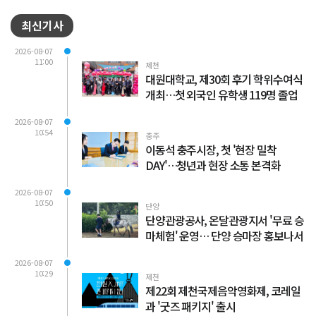
최신기사
2026-08-07
11:00
제천
대원대학교, 제30회 후기 학위수여식
개최…첫 외국인 유학생 119명 졸업
2026-08-07
10:54
충주
이동석 충주시장, 첫 '현장 밀착
DAY'…청년과 현장 소통 본격화
2026-08-07
10:50
단양
단양관광공사, 온달관광지서 '무료 승
마체험' 운영… 단양 승마장 홍보나서
2026-08-07
10:29
제천
제22회 제천국제음악영화제, 코레일
과 '굿즈 패키지' 출시