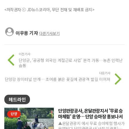
<저작권자 ⓒ JD뉴스코리아, 무단 전재 및 재배포 금지>
이우용 기자
다른기사보기
이전기사
단양군, ‘공공형 외국인 계절근로 사업’ 본격 가동…농촌 인력난
숨통
다음기사
단양강 장미터널 만개… 초여름 붉은 꽃길에 관광객 발길 이어져
헤드라인
단양관광공사, 온달관광지서 '무료 승
단양
마체험' 운영… 단양 승마장 홍보나서
▲온달관광지 에서 무료 승마체험 행사가
운영된다.단양관광공사(사장 이관표)가