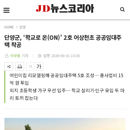
HOME
단양
단양군, ‘학교로 온(ON)’ 2호 어상천초 공공임대주
택 착공
이우용
기자
발행 2026-06-01 10:05
어린이집 리모델링해 공공임대주택 5호 조성… 총사업비 15
억 원 투입
외지 초등학생 가구 우선 입주… 학교 살리기·인구 유입 두 마
리 토끼 잡는다