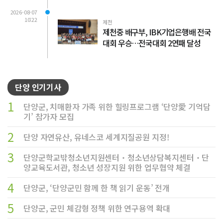
2026-08-07
10:22
제천
제천중 배구부, IBK기업은행배 전국
대회 우승…전국대회 2연패 달성
단양 인기기사
1
단양군, 치매환자 가족 위한 힐링프로그램 ‘단양愛 기억담
기’ 참가자 모집
2
단양 자연유산, 유네스코 세계지질공원 지정!
3
단양군학교밖청소년지원센터‧청소년상담복지센터‧단
양교육도서관, 청소년 성장지원 위한 업무협약 체결
4
단양군, ‘단양군민 함께 한 책 읽기 운동’ 전개
5
단양군, 군민 체감형 정책 위한 연구용역 확대