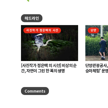
헤드라인
사진작가 정은택의 시선
단양
[사진작가 정은택 의 시선] 비상의 순
단양관광공사,
간, 자연이 그린 한 폭의 생명
승마체험' 운
나서
Comments