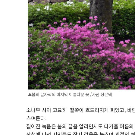
▲봄의 끝자락의 마지막 아름다운 꽃 /사진 정은택
소나무 사이 고요히 철쭉이 흐드러지게 피었고, 바
스며든다.
짙어진 녹음은 봄의 끝을 알리면서도 다가올 여름의
산책에 나선 시민들도 잠시 걸음을 늦추며 계절의 변