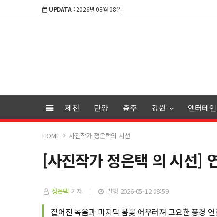
UPDATA :
2026년 08월 08일
제천
단양
충주
강원
엔터테인
HOME
사진작가 정은택의 시선
[사진작가 정은택 의 시선] 
정은택
기자
발행 2026-05-12 08:59
짙어진 녹음과 마지막 봄꽃 어우러져 고요한 풍경 연