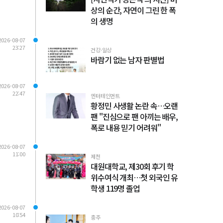
상의 순간, 자연이 그린 한 폭
의 생명
2026-08-07
23:27
건강·일상
바람기 없는 남자 판별법
2026-08-07
22:47
엔터테인먼트
황정민 사생활 논란 속…오랜
팬 "진심으로 팬 아끼는 배우,
폭로 내용 믿기 어려워"
2026-08-07
11:00
제천
대원대학교, 제30회 후기 학
위수여식 개최…첫 외국인 유
학생 119명 졸업
2026-08-07
10:54
충주