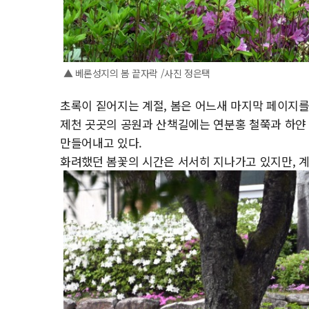
▲ 베론성지의 봄 끝자락 /사진 정은택
초록이 짙어지는 계절, 봄은 어느새 마지막 페이지를
제천 곳곳의 공원과 산책길에는 연분홍 철쭉과 하얀
만들어내고 있다.
화려했던 봄꽃의 시간은 서서히 지나가고 있지만, 계