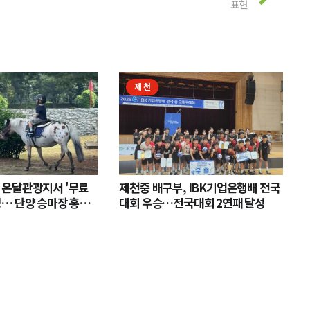
표현
제천
 온달관광지서 '무료
제천중 배구부, IBK기업은행배 전국
영… 단양 승마장 홍보
대회 우승…전국대회 2연패 달성