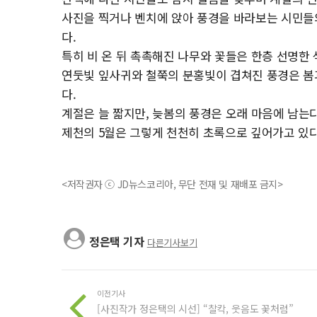
사진을 찍거나 벤치에 앉아 풍경을 바라보는 시민들
다.
특히 비 온 뒤 촉촉해진 나무와 꽃들은 한층 선명한
연둣빛 잎사귀와 철쭉의 분홍빛이 겹쳐진 풍경은 봄과
다.
계절은 늘 짧지만, 늦봄의 풍경은 오래 마음에 남는다
제천의 5월은 그렇게 천천히 초록으로 깊어가고 있다
<저작권자 ⓒ JD뉴스코리아, 무단 전재 및 재배포 금지>
정은택 기자
다른기사보기
이전기사
[사진작가 정은택의 시선] “찰칵, 웃음도 꽃처럼”