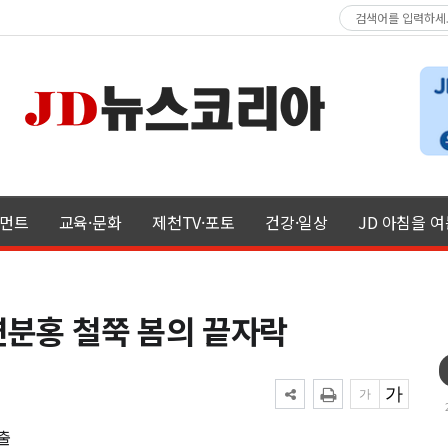
먼트
교육·문화
제천TV·포토
건강·일상
JD 아침을 
연분홍 철쭉 봄의 끝자락
출