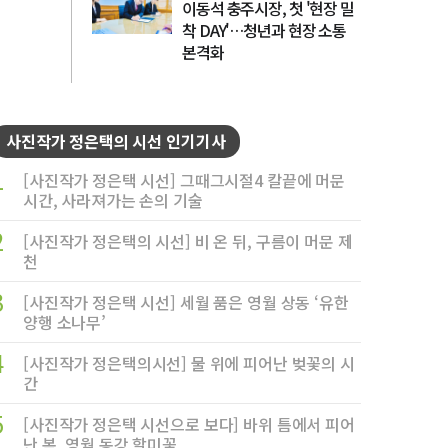
이동석 충주시장, 첫 '현장 밀
착 DAY'…청년과 현장 소통
본격화
사진작가 정은택의 시선 인기기사
1
[사진작가 정은택 시선] 그때그시절4 칼끝에 머문
시간, 사라져가는 손의 기술
2
[사진작가 정은택의 시선] 비 온 뒤, 구름이 머문 제
천
3
[사진작가 정은택 시선] 세월 품은 영월 상동 ‘유한
양행 소나무’
4
[사진작가 정은택의시선] 물 위에 피어난 벚꽃의 시
간
5
[사진작가 정은택 시선으로 보다] 바위 틈에서 피어
난 봄, 영월 동강 할미꽃