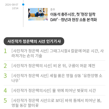
2026-08-07
10:54
충주
이동석 충주시장, 첫 '현장 밀착
DAY'…청년과 현장 소통 본격화
사진작가 정은택의 시선 인기기사
1
[사진작가 정은택 시선] 그때그시절4 칼끝에 머문 시간, 사
라져가는 손의 기술
2
[사진작가 정은택의 시선] 비 온 뒤, 구름이 머문 제천
3
[사진작가 정은택 시선] 세월 품은 영월 상동 ‘유한양행 소
나무’
4
[사진작가 정은택의시선] 물 위에 피어난 벚꽃의 시간
5
[사진작가 정은택 시선으로 보다] 바위 틈에서 피어난 봄,
영월 동강 할미꽃