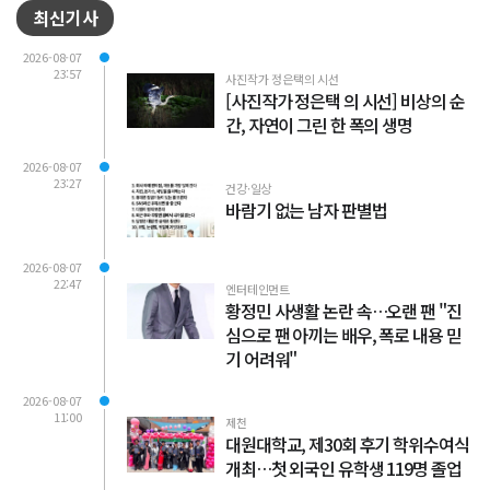
최신기사
2026-08-07
23:57
사진작가 정은택의 시선
[사진작가 정은택 의 시선] 비상의 순
간, 자연이 그린 한 폭의 생명
2026-08-07
23:27
건강·일상
바람기 없는 남자 판별법
2026-08-07
22:47
엔터테인먼트
황정민 사생활 논란 속…오랜 팬 "진
심으로 팬 아끼는 배우, 폭로 내용 믿
기 어려워"
2026-08-07
11:00
제천
대원대학교, 제30회 후기 학위수여식
개최…첫 외국인 유학생 119명 졸업