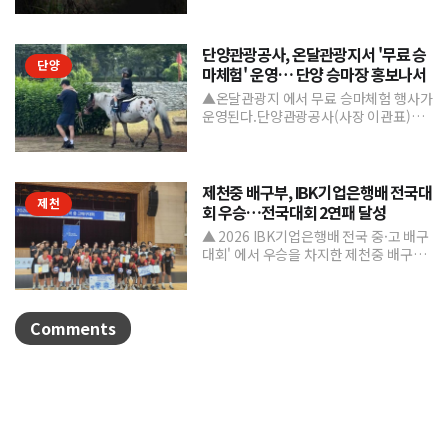
은 마치 자유를 향한 ...
단양관광공사, 온달관광지서 '무료 승
단양
마체험' 운영… 단양 승마장 홍보나서
▲온달관광지 에서 무료 승마체험 행사가
운영된다.단양관광공사(사장 이관표)가
지역 내 주요 관광시설인 단양 승마장의
인지도를 높이고 체류형...
제천중 배구부, IBK기업은행배 전국대
제천
회 우승…전국대회 2연패 달성
▲ 2026 IBK기업은행배 전국 중·고 배구
대회' 에서 우승을 차지한 제천중 배구부.
제천중학교 배구부가 지난 7월 31일부터
8월 6일까...
Comments