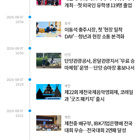
개최…첫 외국인 유학생 119명 졸업
2026-08-07
10:54
충주
이동석 충주시장, 첫 '현장 밀착
DAY'…청년과 현장 소통 본격화
2026-08-07
10:50
단양
단양관광공사, 온달관광지서 '무료 승
마체험' 운영… 단양 승마장 홍보나서
2026-08-07
10:29
제천
제22회 제천국제음악영화제, 코레일
과 '굿즈 패키지' 출시
2026-08-07
10:22
제천
제천중 배구부, IBK기업은행배 전국
대회 우승…전국대회 2연패 달성