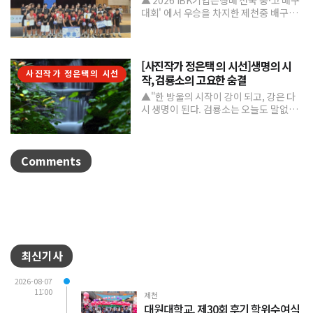
대회' 에서 우승을 차지한 제천중 배구부.
제천중학교 배구부가 지난 7월 31일부터
8월 6일까...
[사진작가 정은택 의 시선]생명의 시
사진작가 정은택의 시선
작, 검룡소의 고요한 숨결
▲"한 방울의 시작이 강이 되고, 강은 다
시 생명이 된다. 검룡소는 오늘도 말없이
흐른다."/사진 정은택강원특별자치도 태
백시 검룡소는 한강...
Comments
최신기사
2026-08-07
11:00
제천
대원대학교, 제30회 후기 학위수여식