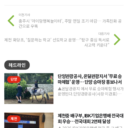
이전기사
충주시 ‘아이맘행복놀이터’, 주말 연일 조기 마감… 가족친화 공
간으로 우뚝
다음기사
제천 화당초, ‘질문하는 학교’ 선도학교 운영…“탐구 중심 독서로
사고력 키운다”
헤드라인
단양관광공사, 온달관광지서 '무료 승
단양
마체험' 운영… 단양 승마장 홍보나서
▲온달관광지 에서 무료 승마체험 행사가
운영된다.단양관광공사(사장 이관표)가
지역 내 주요 관광시설인 단양 승마장의
인지도를 높이고 체류형...
제천중 배구부, IBK기업은행배 전국대
제천
회 우승…전국대회 2연패 달성
▲ 2026 IBK기업은행배 전국 중·고 배구