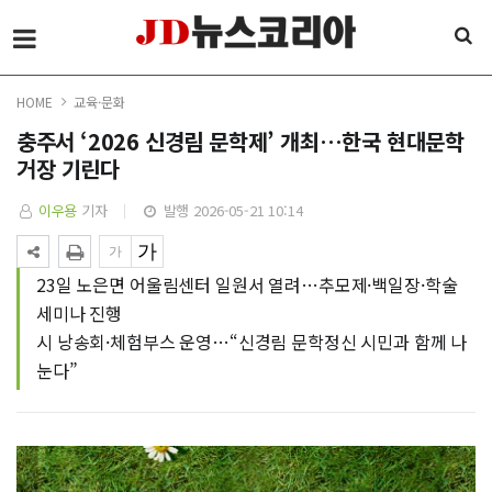
HOME
교육·문화
충주서 ‘2026 신경림 문학제’ 개최…한국 현대문학
거장 기린다
이우용
기자
발행 2026-05-21 10:14
23일 노은면 어울림센터 일원서 열려…추모제·백일장·학술
세미나 진행
시 낭송회·체험부스 운영…“신경림 문학정신 시민과 함께 나
눈다”