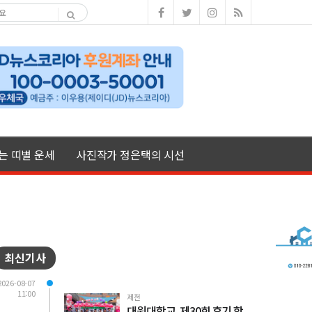
여는 띠별 운세
사진작가 정은택의 시선
최신기사
2026-08-07
11:00
제천
대원대학교, 제30회 후기 학