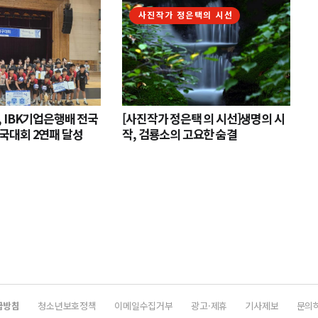
사진작가 정은택의 시선
 IBK기업은행배 전국
[사진작가 정은택 의 시선]생명의 시
국대회 2연패 달성
작, 검룡소의 고요한 숨결
급방침
청소년보호정책
이메일수집거부
광고·제휴
기사제보
문의