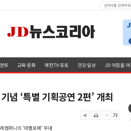
먼트
교육·문화
제천TV·포토
건강·일상
JD 아침을 
기념 ‘특별 기획공연 2편’ 개최
발레컴퍼니의 ‘데벨로페’ 무대