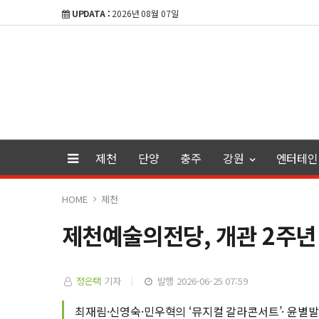
UPDATA :
2026년 08월 07일
제천
단양
충주
강원
엔터테인
HOME
제천
제천예술의전당, 개관 2주년 
정은택
기자
발행 2026-06-25 07:59
최재림·신영숙·민우혁의 ‘뮤지컬 갈라콘서트’· 윤별