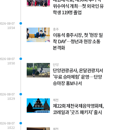
위수여식 개최…첫 외국인 유
학생 119명 졸업
2026-08-07
10:54
충주
이동석 충주시장, 첫 '현장 밀
착 DAY'…청년과 현장 소통
본격화
2026-08-07
10:50
단양
단양관광공사, 온달관광지서
'무료 승마체험' 운영… 단양
승마장 홍보나서
2026-08-07
10:29
제천
제22회 제천국제음악영화제,
코레일과 '굿즈 패키지' 출시
2026-08-07
10:22
제천