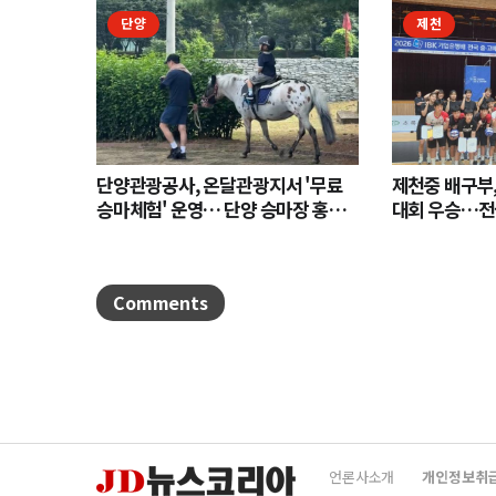
단양
제천
단양관광공사, 온달관광지서 '무료
제천중 배구부,
승마체험' 운영… 단양 승마장 홍보
대회 우승…전
나서
Comments
언론사소개
개인정보취