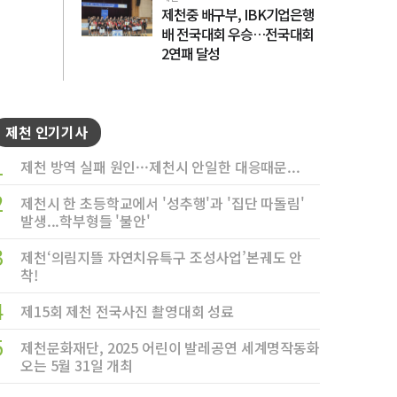
제천중 배구부, IBK기업은행
배 전국대회 우승…전국대회
2연패 달성
제천 인기기사
1
제천 방역 실패 원인···제천시 안일한 대응때문...
2
제천시 한 초등학교에서 '성추행'과 '집단 따돌림'
발생...학부형들 '불안'
3
제천‘의림지뜰 자연치유특구 조성사업’본궤도 안
착!
4
제15회 제천 전국사진 촬영대회 성료
5
제천문화재단, 2025 어린이 발레공연 세계명작동화
오는 5월 31일 개최