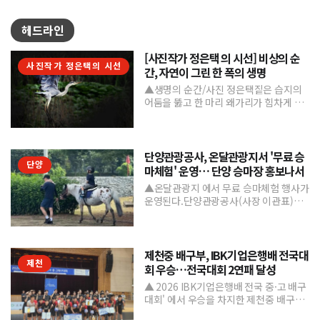
헤드라인
[사진작가 정은택 의 시선] 비상의 순
사진작가 정은택의 시선
간, 자연이 그린 한 폭의 생명
▲생명의 순간/사진 정은택짙은 습지의
어둠을 뚫고 한 마리 왜가리가 힘차게 날
아오른다. 커다란 날개를 활짝 펼친 모습
은 마치 자유를 향한 ...
단양관광공사, 온달관광지서 '무료 승
단양
마체험' 운영… 단양 승마장 홍보나서
▲온달관광지 에서 무료 승마체험 행사가
운영된다.단양관광공사(사장 이관표)가
지역 내 주요 관광시설인 단양 승마장의
인지도를 높이고 체류형...
제천중 배구부, IBK기업은행배 전국대
제천
회 우승…전국대회 2연패 달성
▲ 2026 IBK기업은행배 전국 중·고 배구
대회' 에서 우승을 차지한 제천중 배구부.
제천중학교 배구부가 지난 7월 31일부터