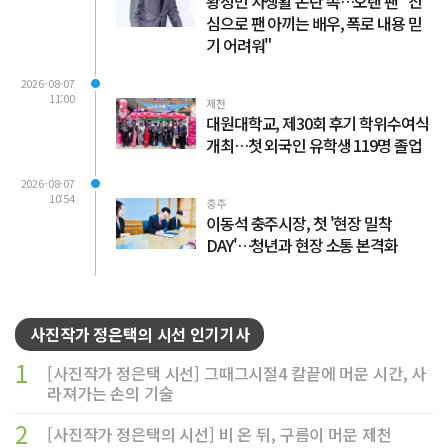
황정민 사생활 논란 속…오랜 팬 "진
심으로 팬 아끼는 배우, 폭로 내용 믿
기 어려워"
2026-08-07
11:00
제천
대원대학교, 제30회 후기 학위수여식
개최…첫 외국인 유학생 119명 졸업
2026-08-07
10:54
충주
이동석 충주시장, 첫 '현장 밀착
DAY'…청년과 현장 소통 본격화
사진작가 정은택의 시선 인기기사
1
[사진작가 정은택 시선] 그때그시절4 칼끝에 머문 시간, 사
라져가는 손의 기술
2
[사진작가 정은택의 시선] 비 온 뒤, 구름이 머문 제천