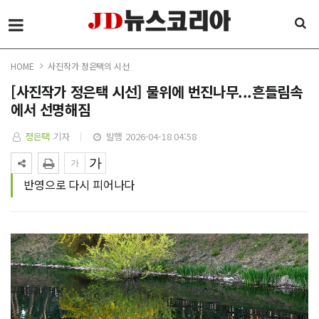
HOME
사진작가 정은택의 시선
[사진작가 정은택 시선] 물위에 번진나무...흔들림속
에서 선명해짐
정은택
기자
발행 2026-04-18 04:58
반영으로 다시 피어나다