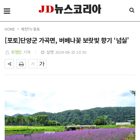
HOME
제천TV·포토
[포토]단양군 가곡면, 버베나꽃 보랏빛 향기 ‘넘실’
최정민
기자
발행 2024-06-25 10:30