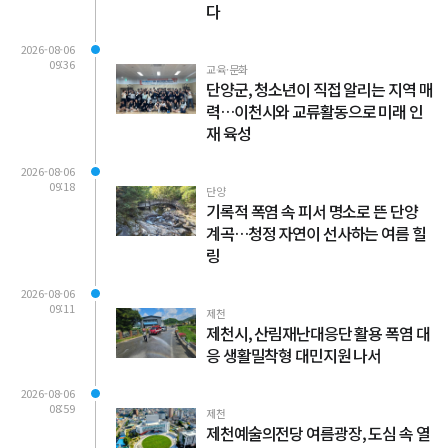
다
2026-08-06
09:36
교육·문화
단양군, 청소년이 직접 알리는 지역 매
력…이천시와 교류활동으로 미래 인
재 육성
2026-08-06
09:18
단양
기록적 폭염 속 피서 명소로 뜬 단양
계곡…청정 자연이 선사하는 여름 힐
링
2026-08-06
09:11
제천
제천시, 산림재난대응단 활용 폭염 대
응 생활밀착형 대민지원 나서
2026-08-06
08:59
제천
제천예술의전당 여름광장, 도심 속 열