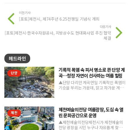
이전기사
[포토]제천시, 제74주년 6.25전쟁일 기념식 개최
다음기사
[포토]제천시·한국수자원공사, 지방상수도 현대화사업 추진 협약
체결
헤드라인
기록적 폭염 속 피서 명소로 뜬 단양 계
단양
곡…청정 자연이 선사하는 여름 힐링
▲단양 다리안 계곡연일 기록적인 폭염이
기승을 부리는 가운데, 맑고 차가운 계곡
수와 울창한 숲 그늘을 품은 단양의 청정
계곡들이 도심의 열...
제천예술의전당 여름광장, 도심 속 열
제천
린 문화공간으로 운영
▲제천예술의전당제천시가 제천예술의
전당 광장을 시민 누구나 자유롭게 찾고