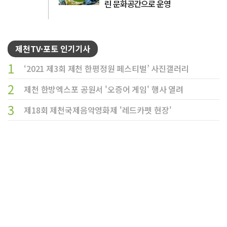
린 문화공간으로 운영
제천TV·포토 인기기사
1
‘2021 제3회 제천 한평정원 페스티벌’ 사진갤러리
2
제천 한방엑스포 공원서 '오증어 게임' 행사 열려
3
제18회 제천국제음악영화제 '레드카펫 현장'
4
더불어민주당 제천·단양선대위, 이틀째 '대선 출정식' 이어
져
5
코로나19 속 2022학년도 수능, 수험생들에게 '핫한 응원'