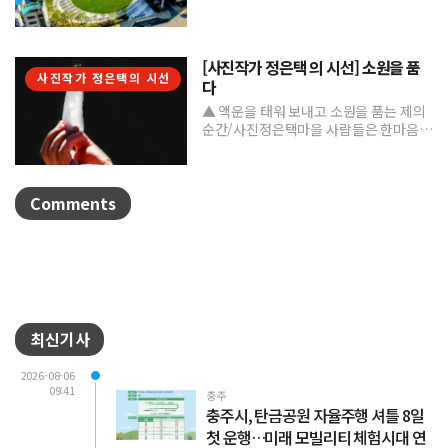
머물 수 있는 '열린 문화공간'으로 본격 조
성하며 도심 속 문화거점...
[사진작가 정은택 의 시선] 소원을 품
사진작가 정은택의 시선
다
▲ 액운을 태워 보내고 소원을 품는 제의
순간/사진정은택마을 사람들은 한마음으
로 제를 지내며 풍년과 건강, 평안을 기원
한다. 제를 올린 뒤...
Comments
최신기사
2026-08-06
09:41
충주
충주시, 탄금공원 자율주행 셔틀 8일
첫 운행…미래 모빌리티 체험시대 연