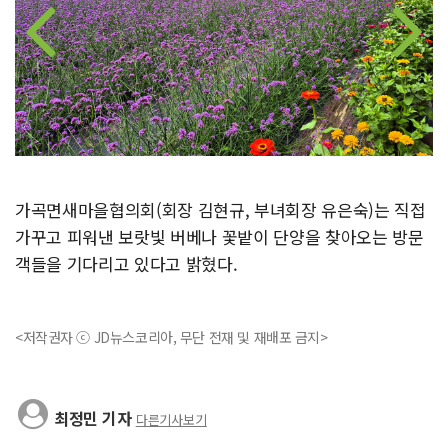
가곡면새마을협의회(회장 김현규, 부녀회장 유은숙)는 직접
가꾸고 피워낸 보랏빛 버베나 꽃밭이 단양을 찾아오는 방문
객들을 기다리고 있다고 밝혔다.
<저작권자 ⓒ JD뉴스코리아, 무단 전재 및 재배포 금지>
최정민 기자
다른기사보기