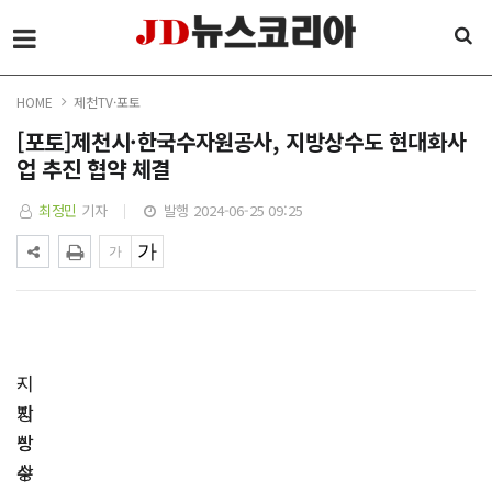
HOME
제천TV·포토
[포토]제천시·한국수자원공사, 지방상수도 현대화사
업 추진 협약 체결
최정민
기자
발행 2024-06-25 09:25
-
지
지
방
방
상
상
수