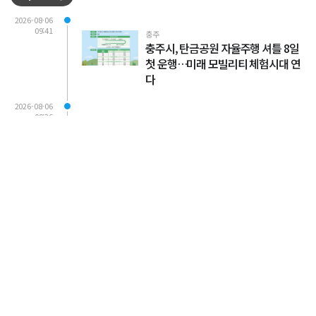
2026-08-06
09:41
충주
충주시, 탄금공원 자율주행 셔틀 8일
첫 운행…미래 모빌리티 체험시대 연
다
2026-08-06
09:36
교육·문화
단양군, 청소년이 직접 알리는 지역 매
력…이천시와 교류활동으로 미래 인
재 육성
2026-08-06
09:18
단양
기록적 폭염 속 피서 명소로 뜬 단양
계곡…청정 자연이 선사하는 여름 힐
링
2026-08-06
09:11
제천
제천시, 산림재난대응단 활용 폭염 대