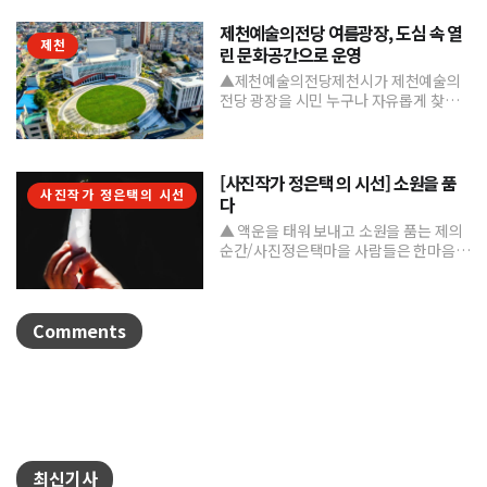
제천예술의전당 여름광장, 도심 속 열
제천
린 문화공간으로 운영
▲제천예술의전당제천시가 제천예술의
전당 광장을 시민 누구나 자유롭게 찾고
머물 수 있는 '열린 문화공간'으로 본격 조
성하며 도심 속 문화거점...
[사진작가 정은택 의 시선] 소원을 품
사진작가 정은택의 시선
다
▲ 액운을 태워 보내고 소원을 품는 제의
순간/사진정은택마을 사람들은 한마음으
로 제를 지내며 풍년과 건강, 평안을 기원
한다. 제를 올린 뒤...
Comments
최신기사