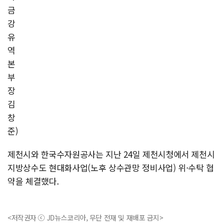
금
강
유
역
본
부
장
김
창
준)
제천시와 한국수자원공사는 지난 24일 제천시청에서 제천시
지방상수도 현대화사업(노후 상수관망 정비사업) 위·수탁 협
약을 체결했다.
<저작권자 ⓒ JD뉴스코리아, 무단 전재 및 재배포 금지>