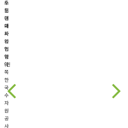
수
도
도
현
현
대
대
화
화
사
사
업
업
협
협
약
약
(왼
쪽
한
국
수
자
원
공
사