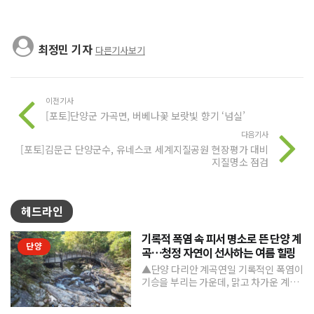
최정민 기자
다른기사보기
이전기사
[포토]단양군 가곡면, 버베나꽃 보랏빛 향기 ‘넘실’
다음기사
[포토]김문근 단양군수, 유네스코 세계지질공원 현장평가 대비
지질명소 점검
헤드라인
기록적 폭염 속 피서 명소로 뜬 단양 계
단양
곡…청정 자연이 선사하는 여름 힐링
▲단양 다리안 계곡연일 기록적인 폭염이
기승을 부리는 가운데, 맑고 차가운 계곡
수와 울창한 숲 그늘을 품은 단양의 청정
계곡들이 도심의 열...