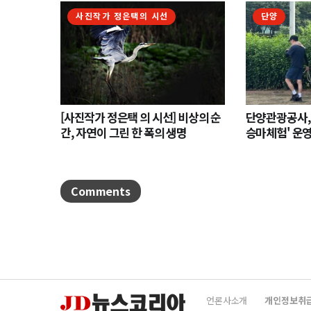
사진작가 정은택의 시선
단양
[사진작가 정은택 의 시선] 비상의 순
단양관광공사,
간, 자연이 그린 한 폭의 생명
승마체험' 운
나서
Comments
언론사소개
개인정보취