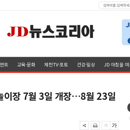
먼트
교육·문화
제천TV·포토
건강·일상
JD 아침을 
이장 7월 3일 개장…8월 23일