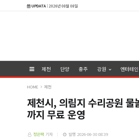
UPDATA :
2026년 08월 08일
제천
단양
충주
강원
엔터테인
HOME
제천
제천시, 의림지 수리공원 물놀
까지 무료 운영
정은택
기자
발행 2026-06-30 08:39