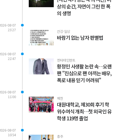
상의 순간, 자연이 그린 한 폭
의 생명
2026-08-07
23:27
건강·일상
바람기 없는 남자 판별법
2026-08-07
22:47
엔터테인먼트
황정민 사생활 논란 속…오랜
팬 "진심으로 팬 아끼는 배우,
폭로 내용 믿기 어려워"
2026-08-07
11:00
제천
대원대학교, 제30회 후기 학
위수여식 개최…첫 외국인 유
학생 119명 졸업
2026-08-07
10:54
충주