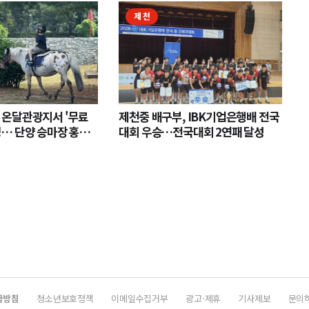
제천
 온달관광지서 '무료
제천중 배구부, IBK기업은행배 전국
영… 단양 승마장 홍보
대회 우승…전국대회 2연패 달성
급방침
청소년보호정책
이메일수집거부
광고·제휴
기사제보
문의