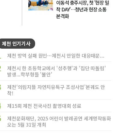
이동석 충주시장, 첫 '현장 밀
착 DAY'…청년과 현장 소통
본격화
제천 인기기사
1
제천 방역 실패 원인···제천시 안일한 대응때문...
2
제천시 한 초등학교에서 '성추행'과 '집단 따돌림'
발생...학부형들 '불안'
3
제천‘의림지뜰 자연치유특구 조성사업’본궤도 안
착!
4
제15회 제천 전국사진 촬영대회 성료
5
제천문화재단, 2025 어린이 발레공연 세계명작동화
오는 5월 31일 개최