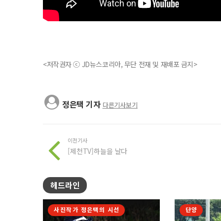
<저작권자 ⓒ JD뉴스코리아, 무단 전재 및 재배포 금지>
정은택 기자
다른기사보기
이전기사
[제천TV]하늘을 날다
헤드라인
사진작가 정은택의 시선
단양