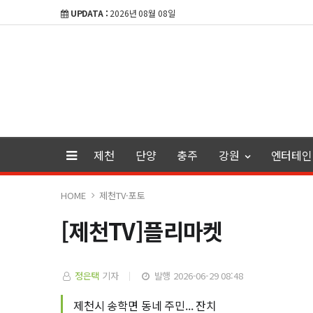
UPDATA :
2026년 08월 08일
제천
단양
충주
강원
엔터테인
HOME
제천TV·포토
[제천TV]플리마켓
정은택
기자
발행 2026-06-29 08:48
제천시 송학면 동네 주민... 잔치