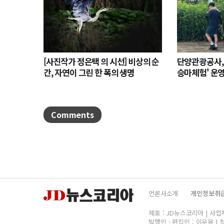
[사진작가 정은택 의 시선] 비상의 순
단양관광공사,
간, 자연이 그린 한 폭의 생명
승마체험' 운
나서
Comments
언론사소개
개인정보취
제호 : JD뉴스코리아 | 사업자명
발행인ㆍ편집인 : 이우용 | 청