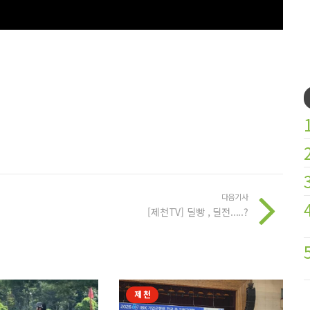
다음기사
[제천TV] 딜빵 , 딜전.....?
제천