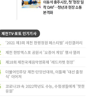
이동석 충주시장, 첫 '현장 밀
착 DAY'…청년과 현장 소통
본격화
제천TV·포토 인기기사
1
‘2021 제3회 제천 한평정원 페스티벌’ 사진갤러리
2
제천 한방엑스포 공원서 '오증어 게임' 행사 열려
3
제18회 제천국제음악영화제 '레드카펫 현장'
4
더불어민주당 제천·단양선대위, 이틀째 '대선 출정
식' 이어져
5
코로나19 속 2022학년도 수능, 수험생들에게 '핫한
응원'