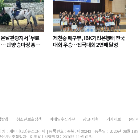
 온달관광지서 '무료
제천중 배구부, IBK기업은행배 전국
영… 단양 승마장 홍보
대회 우승…전국대회 2연패 달성
급방침
청소년보호정책
이메일수집거부
광고·제휴
기사제보
문의
 : 제이디(JD)뉴스코리아 | 등록번호 : 충북, 아00243 | 등록일 : 2020년 08월 18
소년보호책임자 : 이우용 | 발행일자 : 2020년 11월 01일