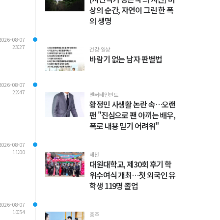
상의 순간, 자연이 그린 한 폭
의 생명
2026-08-07
23:27
건강·일상
바람기 없는 남자 판별법
2026-08-07
22:47
엔터테인먼트
황정민 사생활 논란 속…오랜
팬 "진심으로 팬 아끼는 배우,
폭로 내용 믿기 어려워"
2026-08-07
11:00
제천
대원대학교, 제30회 후기 학
위수여식 개최…첫 외국인 유
학생 119명 졸업
2026-08-07
10:54
충주