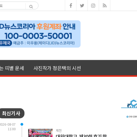
여는 띠별 운세
사진작가 정은택의 시선
최신기사
2026-08-07
11:00
제천
대원대학교, 제30회 후기 학