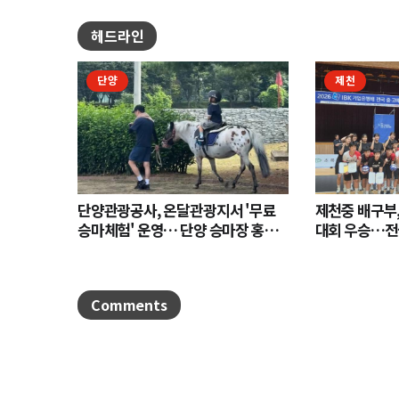
헤드라인
단양
제천
단양관광공사, 온달관광지서 '무료
제천중 배구부,
승마체험' 운영… 단양 승마장 홍보
대회 우승…전
나서
Comments