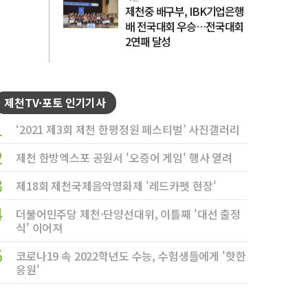
제천중 배구부, IBK기업은행
배 전국대회 우승…전국대회
2연패 달성
제천TV·포토 인기기사
1
‘2021 제3회 제천 한평정원 페스티벌’ 사진갤러리
2
제천 한방엑스포 공원서 '오증어 게임' 행사 열려
3
제18회 제천국제음악영화제 '레드카펫 현장'
4
더불어민주당 제천·단양선대위, 이틀째 '대선 출정
식' 이어져
5
코로나19 속 2022학년도 수능, 수험생들에게 '핫한
응원'