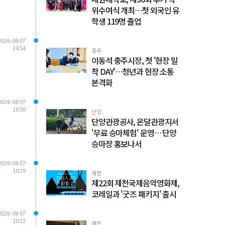
위수여식 개최…첫 외국인 유
학생 119명 졸업
2026-08-07
10:54
충주
이동석 충주시장, 첫 '현장 밀
착 DAY'…청년과 현장 소통
본격화
2026-08-07
10:50
단양
단양관광공사, 온달관광지서
'무료 승마체험' 운영… 단양
승마장 홍보나서
2026-08-07
10:29
제천
제22회 제천국제음악영화제,
코레일과 '굿즈 패키지' 출시
2026-08-07
10:22
제천