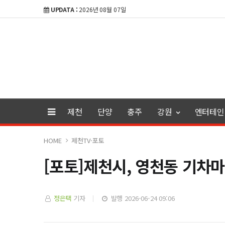
UPDATA :
2026년 08월 07일
제천
단양
충주
강원
엔터테인
HOME
제천TV·포토
[포토]제천시, 영천동 기차
정은택
기자
발행 2026-06-24 09:06