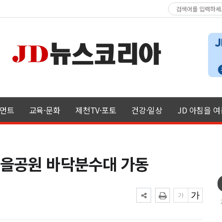
먼트
교육·문화
제천TV·포토
건강·일상
JD 아침을 
마을공원 바닥분수대 가동