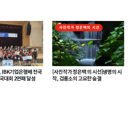
사진작가 정은택의 시선
 IBK기업은행배 전국
[사진작가 정은택 의 시선]생명의 시
국대회 2연패 달성
작, 검룡소의 고요한 숨결