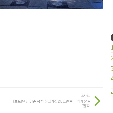
다음기사
[포토]단양 영춘 북벽 물고기정원, 노란 해바라기 물결
‘활짝’