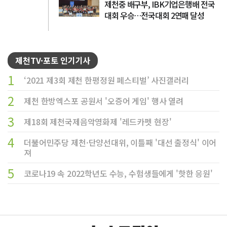
제천중 배구부, IBK기업은행배 전국
대회 우승…전국대회 2연패 달성
제천TV·포토 인기기사
1
‘2021 제3회 제천 한평정원 페스티벌’ 사진갤러리
2
제천 한방엑스포 공원서 '오증어 게임' 행사 열려
3
제18회 제천국제음악영화제 '레드카펫 현장'
4
더불어민주당 제천·단양선대위, 이틀째 '대선 출정식' 이어
져
5
코로나19 속 2022학년도 수능, 수험생들에게 '핫한 응원'