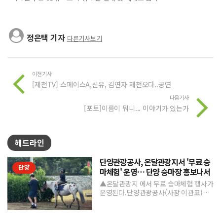
정은택 기자
다른기사보기
이전기사
[제천TV] 스페이스A,신유, 김연자 제천오다..공연
다음기사
[포토]이름이 뭐니... 이야기가 있는가
헤드라인
단양관광공사, 온달관광지서 '무료 승
단양
마체험' 운영… 단양 승마장 홍보나서
▲온달관광지 에서 무료 승마체험 행사가
운영된다.단양관광공사(사장 이관표)가
지역 내 주요 관광시설인 단양 승마장의
인지도를 높이고 체류형...