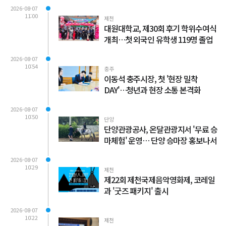
2026-08-07
11:00
제천
대원대학교, 제30회 후기 학위수여식
개최…첫 외국인 유학생 119명 졸업
2026-08-07
10:54
충주
이동석 충주시장, 첫 '현장 밀착
DAY'…청년과 현장 소통 본격화
2026-08-07
10:50
단양
단양관광공사, 온달관광지서 '무료 승
마체험' 운영… 단양 승마장 홍보나서
2026-08-07
10:29
제천
제22회 제천국제음악영화제, 코레일
과 '굿즈 패키지' 출시
2026-08-07
10:22
제천