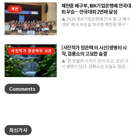
제천중 배구부, IBK기업은행배 전국대
제천
회 우승…전국대회 2연패 달성
▲ 2026 IBK기업은행배 전국 중·고 배구
대회' 에서 우승을 차지한 제천중 배구부.
제천중학교 배구부가 지난 7월 31일부터
8월 6일까...
[사진작가 정은택 의 시선]생명의 시
사진작가 정은택의 시선
작, 검룡소의 고요한 숨결
▲"한 방울의 시작이 강이 되고, 강은 다
시 생명이 된다. 검룡소는 오늘도 말없이
흐른다."/사진 정은택강원특별자치도 태
백시 검룡소는 한강...
Comments
최신기사