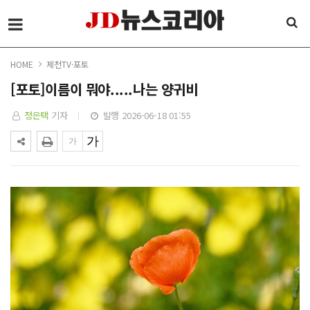
HOME
제천TV·포토
[포토]이름이 뭐야.....나는 양귀비
정은택
기자
발행 2026-06-18 01:55