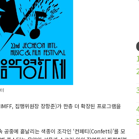
스터
MFF, 집행위원장 장항준)가 한층 더 확장된 프로그램을
중에 흩날리는 색종이 조각인 ‘컨페티(Confetti)’를 모