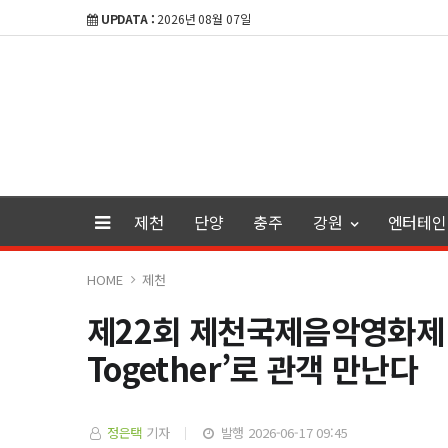
UPDATA :
2026년 08월 07일
제천
단양
충주
강원
엔터테인
HOME
제천
제22회 제천국제음악영화제 
Together’로 관객 만난다
정은택
기자
발행 2026-06-17 09:45