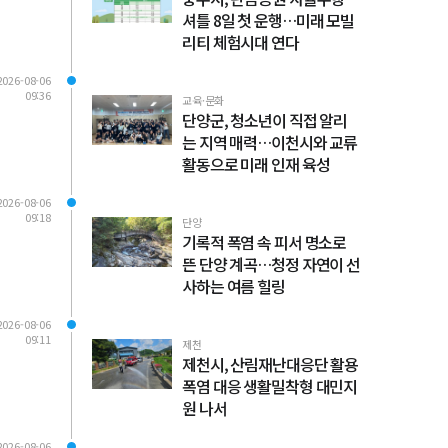
셔틀 8일 첫 운행…미래 모빌
리티 체험시대 연다
2026-08-06
09:36
교육·문화
단양군, 청소년이 직접 알리
는 지역 매력…이천시와 교류
활동으로 미래 인재 육성
2026-08-06
09:18
단양
기록적 폭염 속 피서 명소로
뜬 단양 계곡…청정 자연이 선
사하는 여름 힐링
2026-08-06
09:11
제천
제천시, 산림재난대응단 활용
폭염 대응 생활밀착형 대민지
원 나서
2026-08-06