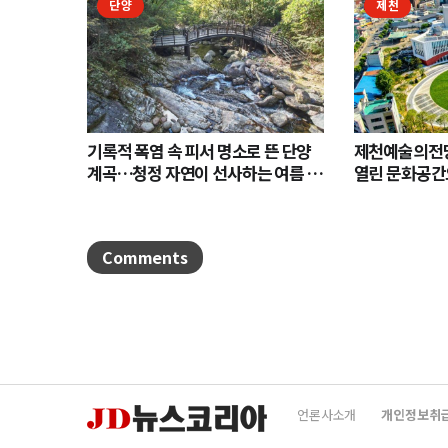
단양
제천
기록적 폭염 속 피서 명소로 뜬 단양
제천예술의전당
계곡…청정 자연이 선사하는 여름 힐
열린 문화공간
링
Comments
언론사소개
개인정보취