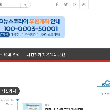
여는 띠별 운세
사진작가 정은택의 시선
최신기사
2026-08-06
09:41
충주
충주시, 탄금공원 자율주행