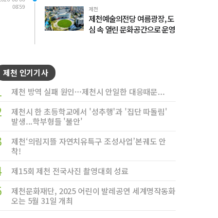
08:59
제천
제천예술의전당 여름광장, 도
심 속 열린 문화공간으로 운영
제천 인기기사
1
제천 방역 실패 원인···제천시 안일한 대응때문...
2
제천시 한 초등학교에서 '성추행'과 '집단 따돌림'
발생...학부형들 '불안'
3
제천‘의림지뜰 자연치유특구 조성사업’본궤도 안
착!
4
제15회 제천 전국사진 촬영대회 성료
5
제천문화재단, 2025 어린이 발레공연 세계명작동화
오는 5월 31일 개최