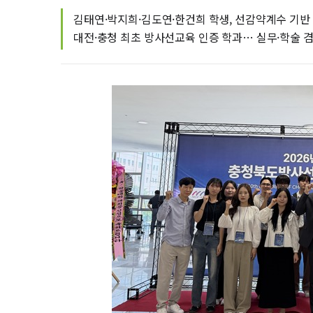
김태연·박지희·김도연·한건희 학생, 선감약계수 기반
대전·충청 최초 방사선교육 인증 학과… 실무·학술 겸