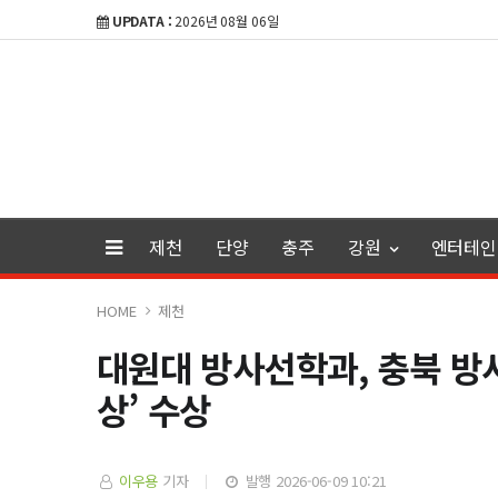
UPDATA :
2026년 08월 06일
제천
단양
충주
강원
엔터테인
HOME
제천
대원대 방사선학과, 충북 방
상’ 수상
이우용
기자
발행 2026-06-09 10:21