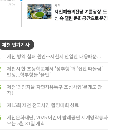
08:59
제천
제천예술의전당 여름광장, 도
심 속 열린 문화공간으로 운영
제천 인기기사
1
제천 방역 실패 원인···제천시 안일한 대응때문...
2
제천시 한 초등학교에서 '성추행'과 '집단 따돌림'
발생...학부형들 '불안'
3
제천‘의림지뜰 자연치유특구 조성사업’본궤도 안
착!
4
제15회 제천 전국사진 촬영대회 성료
5
제천문화재단, 2025 어린이 발레공연 세계명작동화
오는 5월 31일 개최