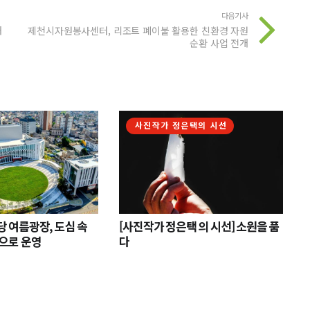
다음기사
개
제천시자원봉사센터, 리조트 폐이불 활용한 친환경 자원
순환 사업 전개
사진작가 정은택의 시선
 여름광장, 도심 속
[사진작가 정은택 의 시선] 소원을 품
으로 운영
다