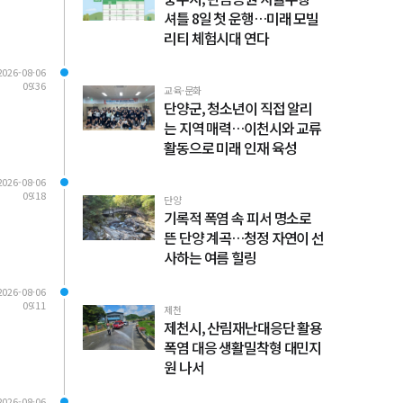
셔틀 8일 첫 운행…미래 모빌
리티 체험시대 연다
2026-08-06
09:36
교육·문화
단양군, 청소년이 직접 알리
는 지역 매력…이천시와 교류
활동으로 미래 인재 육성
2026-08-06
09:18
단양
기록적 폭염 속 피서 명소로
뜬 단양 계곡…청정 자연이 선
사하는 여름 힐링
2026-08-06
09:11
제천
제천시, 산림재난대응단 활용
폭염 대응 생활밀착형 대민지
원 나서
2026-08-06