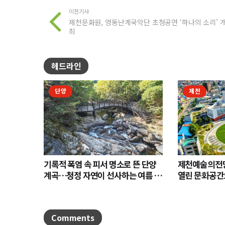
이전기사
제천문화원, 영동난계국악단 초청공연 ‘하나의 소리’ 
최
헤드라인
단양
제천
기록적 폭염 속 피서 명소로 뜬 단양
제천예술의전당
계곡…청정 자연이 선사하는 여름 힐
열린 문화공간
링
Comments