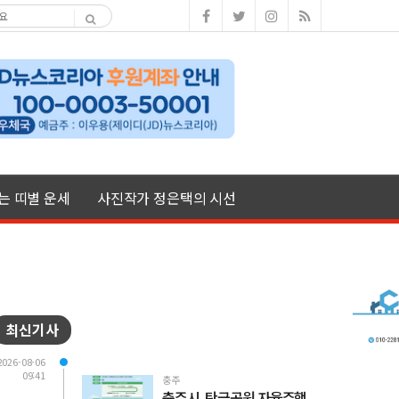
여는 띠별 운세
사진작가 정은택의 시선
최신기사
2026-08-06
09:41
충주
충주시, 탄금공원 자율주행