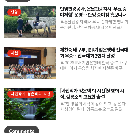
단양관광공사, 온달관광지서 '무료 승
단양
마체험' 운영… 단양 승마장 홍보나서
▲온달관광지 에서 무료 승마체험 행사가
운영된다.단양관광공사(사장 이관표)가
지역 내 주요 관광시설인 단양 승마장의
인지도를 높이고 체류형...
제천중 배구부, IBK기업은행배 전국대
제천
회 우승…전국대회 2연패 달성
▲ 2026 IBK기업은행배 전국 중·고 배구
대회' 에서 우승을 차지한 제천중 배구부.
제천중학교 배구부가 지난 7월 31일부터
8월 6일까...
[사진작가 정은택 의 시선]생명의 시
사진작가 정은택의 시선
작, 검룡소의 고요한 숨결
▲"한 방울의 시작이 강이 되고, 강은 다
시 생명이 된다. 검룡소는 오늘도 말없이
흐른다."/사진 정은택강원특별자치도 태
백시 검룡소는 한강...
Comments