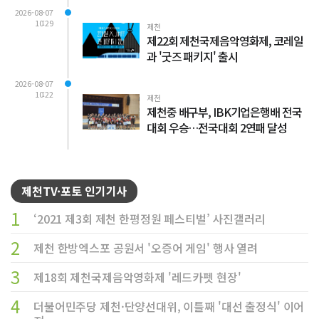
2026-08-07
10:29
제천
제22회 제천국제음악영화제, 코레일
과 '굿즈 패키지' 출시
2026-08-07
10:22
제천
제천중 배구부, IBK기업은행배 전국
대회 우승…전국대회 2연패 달성
제천TV·포토 인기기사
1
‘2021 제3회 제천 한평정원 페스티벌’ 사진갤러리
2
제천 한방엑스포 공원서 '오증어 게임' 행사 열려
3
제18회 제천국제음악영화제 '레드카펫 현장'
4
더불어민주당 제천·단양선대위, 이틀째 '대선 출정식' 이어