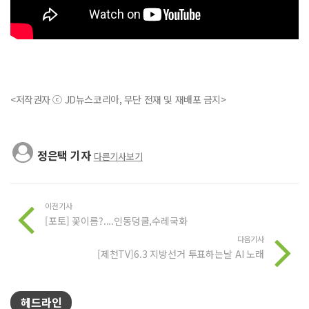
<저작권자 ⓒ JD뉴스코리아, 무단 전재 및 재배포 금지>
정은택 기자
다른기사보기
이전기사
[포토] 꽃이름?....인동덩쿨,수레국화
다음기사
[제천TV]6.3 지방선거 투표하는날 AI 노래
헤드라인