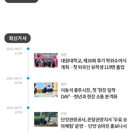
최신기사
2026-08-07
11:00
제천
대원대학교, 제30회 후기 학위수여식
개최…첫 외국인 유학생 119명 졸업
2026-08-07
10:54
충주
이동석 충주시장, 첫 '현장 밀착
DAY'…청년과 현장 소통 본격화
2026-08-07
10:50
단양
단양관광공사, 온달관광지서 '무료 승
마체험' 운영… 단양 승마장 홍보나서