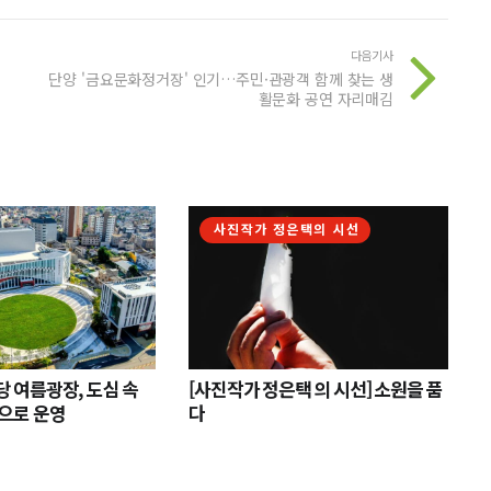
다음기사
단양 '금요문화정거장' 인기…주민·관광객 함께 찾는 생
활문화 공연 자리매김
사진작가 정은택의 시선
 여름광장, 도심 속
[사진작가 정은택 의 시선] 소원을 품
으로 운영
다