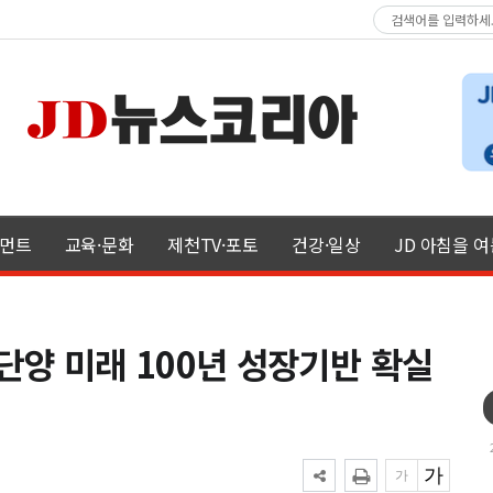
먼트
교육·문화
제천TV·포토
건강·일상
JD 아침을 
단양 미래 100년 성장기반 확실