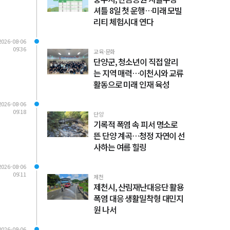
셔틀 8일 첫 운행…미래 모빌
리티 체험시대 연다
2026-08-06
09:36
교육·문화
단양군, 청소년이 직접 알리
는 지역 매력…이천시와 교류
활동으로 미래 인재 육성
2026-08-06
09:18
단양
기록적 폭염 속 피서 명소로
뜬 단양 계곡…청정 자연이 선
사하는 여름 힐링
2026-08-06
09:11
제천
제천시, 산림재난대응단 활용
폭염 대응 생활밀착형 대민지
원 나서
2026-08-06