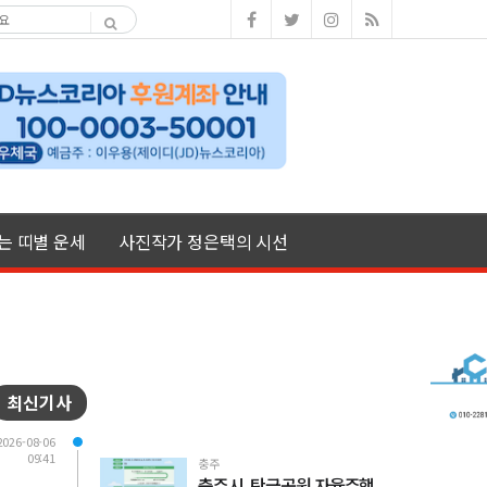
여는 띠별 운세
사진작가 정은택의 시선
최신기사
2026-08-06
09:41
충주
충주시, 탄금공원 자율주행