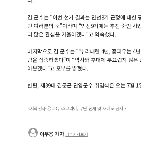
다.
김 군수는 “이번 선거 결과는 민선8기 군정에 대한
민 여러분의 뜻”이라며 “민선9기에는 추진 중인 사
더 많은 관심을 기울이겠다”고 약속했다.
마지막으로 김 군수는 “‘뿌리내린 4년, 꽃피우는 4년
량을 집중하겠다”며 “역사와 후대에 부끄럽지 않은 
아붓겠다”고 포부를 밝혔다.
한편, 제39대 김문근 단양군수 취임식은 오는 7월 
<저작권자 ⓒ JD뉴스코리아, 무단 전재 및 재배포 금지>
이우용 기자
다른기사보기