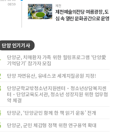
08:59
제천
제천예술의전당 여름광장, 도
심 속 열린 문화공간으로 운영
단양 인기기사
1
단양군, 치매환자 가족 위한 힐링프로그램 ‘단양愛
기억담기’ 참가자 모집
2
단양 자연유산, 유네스코 세계지질공원 지정!
3
단양군학교밖청소년지원센터‧청소년상담복지센
터‧단양교육도서관, 청소년 성장지원 위한 업무협
약 체결
4
단양군, ‘단양군민 함께 한 책 읽기 운동’ 전개
5
단양군, 군민 체감형 정책 위한 연구용역 확대