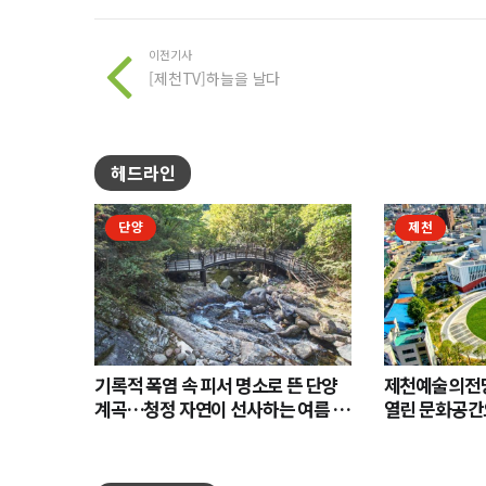
이전기사
[제천TV]하늘을 날다
헤드라인
단양
제천
기록적 폭염 속 피서 명소로 뜬 단양
제천예술의전당
계곡…청정 자연이 선사하는 여름 힐
열린 문화공간
링