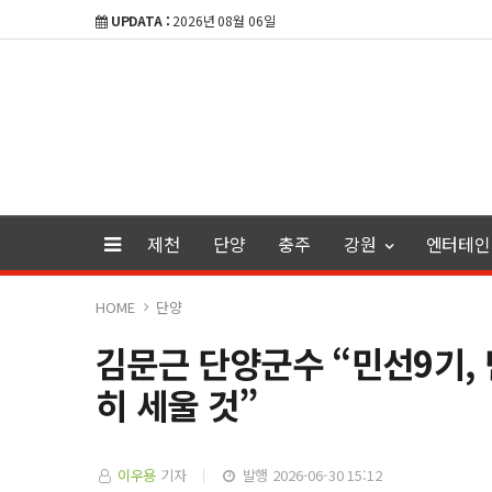
UPDATA :
2026년 08월 06일
제천
단양
충주
강원
엔터테인
HOME
단양
김문근 단양군수 “민선9기, 
히 세울 것”
이우용
기자
발행 2026-06-30 15:12