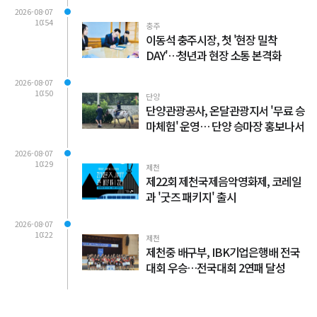
2026-08-07
10:54
충주
이동석 충주시장, 첫 '현장 밀착
DAY'…청년과 현장 소통 본격화
2026-08-07
10:50
단양
단양관광공사, 온달관광지서 '무료 승
마체험' 운영… 단양 승마장 홍보나서
2026-08-07
10:29
제천
제22회 제천국제음악영화제, 코레일
과 '굿즈 패키지' 출시
2026-08-07
10:22
제천
제천중 배구부, IBK기업은행배 전국
대회 우승…전국대회 2연패 달성