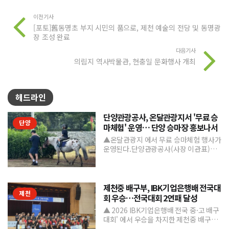
이전기사
[포토]舊동명초 부지 시민의 품으로, 제천 예술의 전당 및 동명광
장 조성 완료
다음기사
의림지 역사박물관, 현충일 문화행사 개최
헤드라인
단양관광공사, 온달관광지서 '무료 승
단양
마체험' 운영… 단양 승마장 홍보나서
▲온달관광지 에서 무료 승마체험 행사가
운영된다.단양관광공사(사장 이관표)가
지역 내 주요 관광시설인 단양 승마장의
인지도를 높이고 체류형...
제천중 배구부, IBK기업은행배 전국대
제천
회 우승…전국대회 2연패 달성
▲ 2026 IBK기업은행배 전국 중·고 배구
대회' 에서 우승을 차지한 제천중 배구부.
제천중학교 배구부가 지난 7월 31일부터