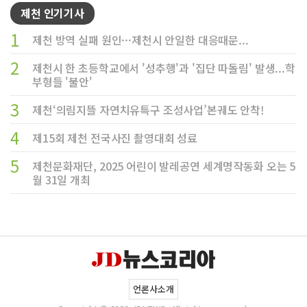
제천 인기기사
1
제천 방역 실패 원인···제천시 안일한 대응때문...
2
제천시 한 초등학교에서 '성추행'과 '집단 따돌림' 발생...학
부형들 '불안'
3
제천‘의림지뜰 자연치유특구 조성사업’본궤도 안착!
4
제15회 제천 전국사진 촬영대회 성료
5
제천문화재단, 2025 어린이 발레공연 세계명작동화 오는 5
월 31일 개최
언론사소개