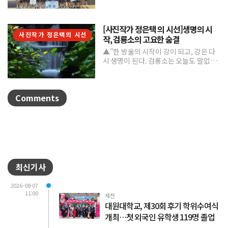
8월 6일까...
[사진작가 정은택 의 시선]생명의 시
사진작가 정은택의 시선
작, 검룡소의 고요한 숨결
▲"한 방울의 시작이 강이 되고, 강은 다
시 생명이 된다. 검룡소는 오늘도 말없이
흐른다."/사진 정은택강원특별자치도 태
백시 검룡소는 한강...
Comments
최신기사
2026-08-07
11:00
제천
대원대학교, 제30회 후기 학위수여식
개최…첫 외국인 유학생 119명 졸업