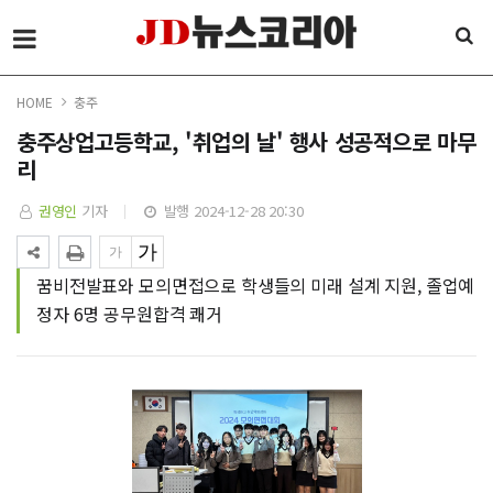
HOME
충주
충주상업고등학교, '취업의 날' 행사 성공적으로 마무
리
권영인
기자
발행 2024-12-28 20:30
꿈비전발표와 모의면접으로 학생들의 미래 설계 지원, 졸업예
정자 6명 공무원합격 쾌거