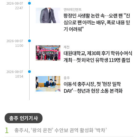
2026-08-07
22:47
엔터테인먼트
황정민 사생활 논란 속…오랜 팬 "진
심으로 팬 아끼는 배우, 폭로 내용 믿
기 어려워"
2026-08-07
11:00
제천
대원대학교, 제30회 후기 학위수여식
개최…첫 외국인 유학생 119명 졸업
2026-08-07
10:54
충주
이동석 충주시장, 첫 '현장 밀착
DAY'…청년과 현장 소통 본격화
충주 인기기사
1
충주시, ‘왕의 온천’ 수안보 권역 활성화 ‘박차’