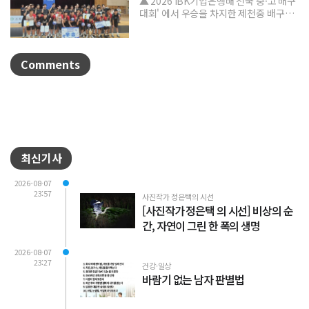
▲ 2026 IBK기업은행배 전국 중·고 배구
대회' 에서 우승을 차지한 제천중 배구부.
제천중학교 배구부가 지난 7월 31일부터
8월 6일까...
Comments
최신기사
2026-08-07
23:57
사진작가 정은택의 시선
[사진작가 정은택 의 시선] 비상의 순
간, 자연이 그린 한 폭의 생명
2026-08-07
23:27
건강·일상
바람기 없는 남자 판별법