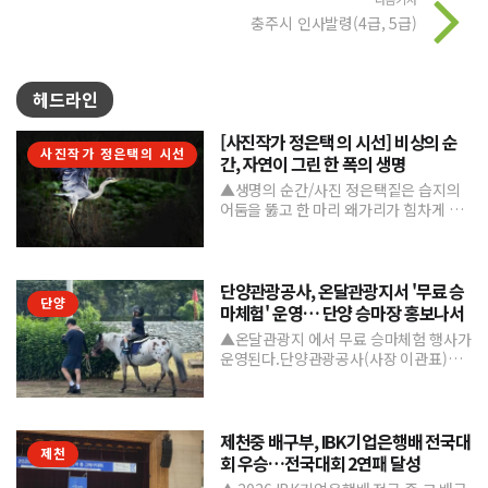
충주시 인사발령(4급, 5급)
헤드라인
[사진작가 정은택 의 시선] 비상의 순
사진작가 정은택의 시선
간, 자연이 그린 한 폭의 생명
▲생명의 순간/사진 정은택짙은 습지의
어둠을 뚫고 한 마리 왜가리가 힘차게 날
아오른다. 커다란 날개를 활짝 펼친 모습
은 마치 자유를 향한 ...
단양관광공사, 온달관광지서 '무료 승
단양
마체험' 운영… 단양 승마장 홍보나서
▲온달관광지 에서 무료 승마체험 행사가
운영된다.단양관광공사(사장 이관표)가
지역 내 주요 관광시설인 단양 승마장의
인지도를 높이고 체류형...
제천중 배구부, IBK기업은행배 전국대
제천
회 우승…전국대회 2연패 달성